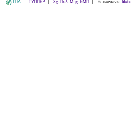
ITIA
ΤΥΠΠΕΡ
Σχ. Πολ. Μηχ. ΕΜΠ
Επικοινωνία:
filot