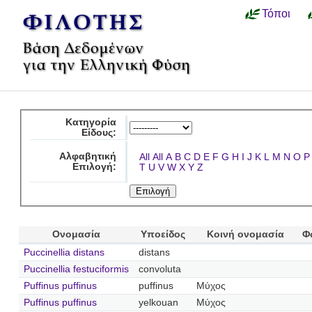
Τόποι
Κατηγορία
Είδους:
Αλφαβητική
All
All
A
B
C
D
E
F
G
H
I
J
K
L
M
N
O
P
Επιλογή:
T
U
V
W
X
Y
Z
Ονομασία
Υποείδος
Κοινή ονομασία
Φ
Puccinellia distans
distans
Puccinellia festuciformis
convoluta
Puffinus puffinus
puffinus
Μύχος
Puffinus puffinus
yelkouan
Μύχος