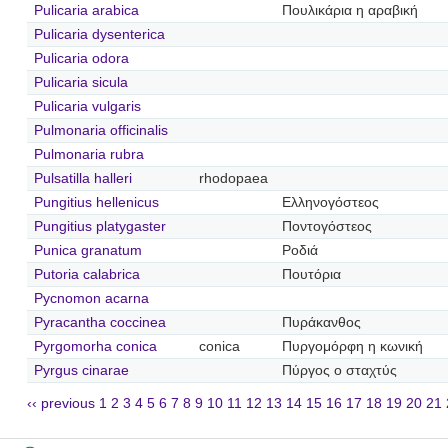
Pulicaria arabica
Πουλικάρια η αραβική
Pulicaria dysenterica
Pulicaria odora
Pulicaria sicula
Pulicaria vulgaris
Pulmonaria officinalis
Pulmonaria rubra
Pulsatilla halleri
rhodopaea
Pungitius hellenicus
Ελληνογόστεος
Pungitius platygaster
Ποντογόστεος
Punica granatum
Ροδιά
Putoria calabrica
Πουτόρια
Pycnomon acarna
Pyracantha coccinea
Πυράκανθος
Pyrgomorha conica
conica
Πυργομόρφη η κωνική
Pyrgus cinarae
Πύργος ο σταχτύς
‹‹ previous
1
2
3
4
5
6
7
8
9
10
11
12
13
14
15
16
17
18
19
20
21