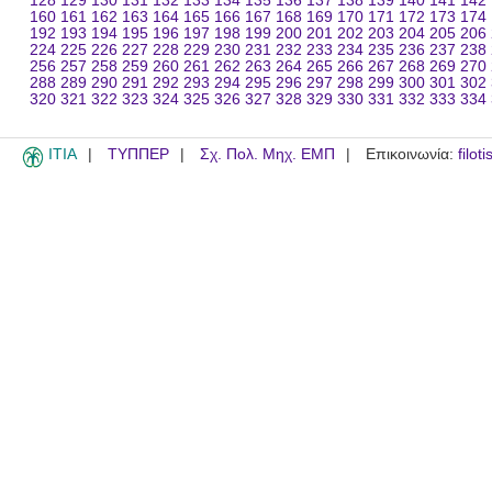
128
129
130
131
132
133
134
135
136
137
138
139
140
141
142
160
161
162
163
164
165
166
167
168
169
170
171
172
173
174
192
193
194
195
196
197
198
199
200
201
202
203
204
205
206
224
225
226
227
228
229
230
231
232
233
234
235
236
237
238
256
257
258
259
260
261
262
263
264
265
266
267
268
269
270
288
289
290
291
292
293
294
295
296
297
298
299
300
301
302
320
321
322
323
324
325
326
327
328
329
330
331
332
333
334
ITIA
ΤΥΠΠΕΡ
Σχ. Πολ. Μηχ. ΕΜΠ
Επικοινωνία:
filot