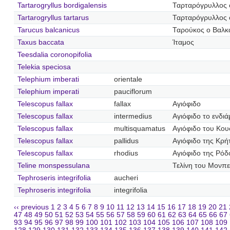
Tartarogryllus bordigalensis
Ταρταρόγρυλλος 
Tartarogryllus tartarus
Ταρταρόγρυλλος 
Tarucus balcanicus
Ταρούκος ο Βαλκ
Taxus baccata
Ίταμος
Teesdalia coronopifolia
Telekia speciosa
Telephium imberati
orientale
Telephium imperati
pauciflorum
Telescopus fallax
fallax
Αγιόφιδο
Telescopus fallax
intermedius
Αγιόφιδο το ενδι
Telescopus fallax
multisquamatus
Αγιόφιδο του Κο
Telescopus fallax
pallidus
Αγιόφιδο της Κρή
Telescopus fallax
rhodius
Αγιόφιδο της Ρόδ
Teline monspessulana
Τελίνη του Μονπε
Tephroseris integrifolia
aucheri
Tephroseris integrifolia
integrifolia
‹‹ previous
1
2
3
4
5
6
7
8
9
10
11
12
13
14
15
16
17
18
19
20
21
47
48
49
50
51
52
53
54
55
56
57
58
59
60
61
62
63
64
65
66
67
93
94
95
96
97
98
99
100
101
102
103
104
105
106
107
108
109