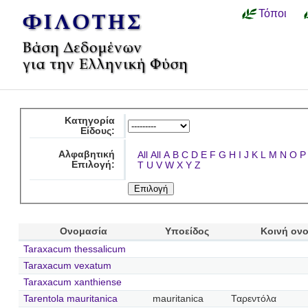
Τόποι
Κατηγορία
Είδους:
Αλφαβητική
All
All
A
B
C
D
E
F
G
H
I
J
K
L
M
N
O
P
Επιλογή:
T
U
V
W
X
Y
Z
Ονομασία
Υποείδος
Κοινή ον
Taraxacum thessalicum
Taraxacum vexatum
Taraxacum xanthiense
Tarentola mauritanica
mauritanica
Ταρεντόλα