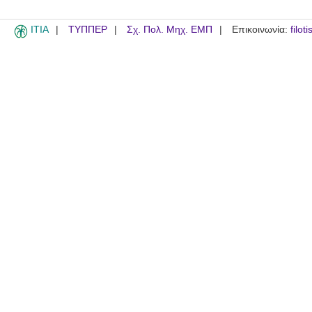
ITIA
ΤΥΠΠΕΡ
Σχ. Πολ. Μηχ. ΕΜΠ
Επικοινωνία:
filot