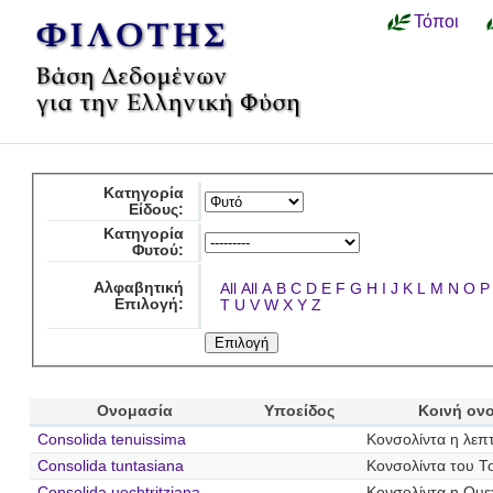
Τόποι
Κατηγορία
Είδους:
Κατηγορία
Φυτού:
Αλφαβητική
All
All
A
B
C
D
E
F
G
H
I
J
K
L
M
N
O
P
Επιλογή:
T
U
V
W
X
Y
Z
Ονομασία
Υποείδος
Κοινή ον
Consolida tenuissima
Κονσολίντα η λεπ
Consolida tuntasiana
Κονσολίντα του Τ
Consolida uechtritziana
Κονσολίντα η Ουεχ