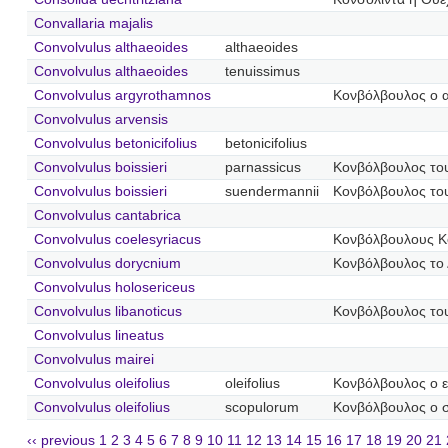
Convallaria majalis
Convolvulus althaeoides
althaeoides
Convolvulus althaeoides
tenuissimus
Convolvulus argyrothamnos
Κονβόλβουλος ο 
Convolvulus arvensis
Convolvulus betonicifolius
betonicifolius
Convolvulus boissieri
parnassicus
Κονβόλβουλος το
Convolvulus boissieri
suendermannii
Κονβόλβουλος το
Convolvulus cantabrica
Convolvulus coelesyriacus
Κονβόλβουλους Κ
Convolvulus dorycnium
Κονβόλβουλος το 
Convolvulus holosericeus
Convolvulus libanoticus
Κονβόλβουλος το
Convolvulus lineatus
Convolvulus mairei
Convolvulus oleifolius
oleifolius
Κονβόλβουλος ο 
Convolvulus oleifolius
scopulorum
Κονβόλβουλος ο 
‹‹ previous
1
2
3
4
5
6
7
8
9
10
11
12
13
14
15
16
17
18
19
20
21