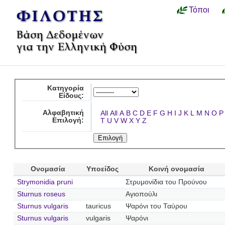
Τόποι
Κατηγορία
Είδους:
Αλφαβητική
All
All
A
B
C
D
E
F
G
H
I
J
K
L
M
N
O
P
Επιλογή:
T
U
V
W
X
Y
Z
Ονομασία
Υποείδος
Κοινή ονομασία
Strymonidia pruni
Στρυμονίδια του Προύνου
Sturnus roseus
Αγιοπούλι
Sturnus vulgaris
tauricus
Ψαρόνι του Ταύρου
Sturnus vulgaris
vulgaris
Ψαρόνι