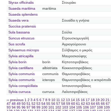
Styrax officinalis
Στουράκι
Suaeda maritima
maritima
Suaeda splendens
Suaeda vera
Σουαίδα η γνήσια
Succisa pratensis
Sula bassana
Σούλα
Suncus etruscus
Ετρουσκομυγαλή
Sus scrofa
Αγριογούρουνο
Sylvaemus microps
Σύλβαιμος ο μικρός
Sylvia atricapilla
Μαυροσκούφης
Sylvia borin
borin
Κηποτσιροβάκος
Sylvia cantillans
albistriata
Κοκκινοτσιροβάκος
Sylvia communis
communis
Θαμνοτσιροβάκος
Sylvia communis
icterops
Θαμνοτσιροβάκος ο ικτερόποδ
Sylvia conspicillata
Ισπανοτσιροβάκος
Sylvia curruca
curruca
Λαλοτσιροβάκος
‹‹ previous
1
2
3
4
5
6
7
8
9
10
11
12
13
14
15
16
17
18
19
20
21
47
48
49
50
51
52
53
54
55
56
57
58
59
60
61
62
63
64
65
66
67
93
94
95
96
97
98
99
100
101
102
103
104
105
106
107
108
109