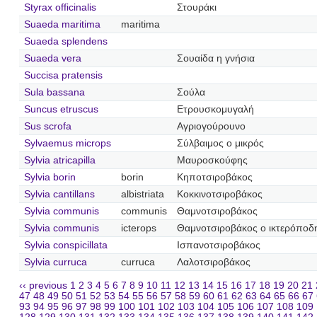
Styrax officinalis
Στουράκι
Suaeda maritima
maritima
Suaeda splendens
Suaeda vera
Σουαίδα η γνήσια
Succisa pratensis
Sula bassana
Σούλα
Suncus etruscus
Ετρουσκομυγαλή
Sus scrofa
Αγριογούρουνο
Sylvaemus microps
Σύλβαιμος ο μικρός
Sylvia atricapilla
Μαυροσκούφης
Sylvia borin
borin
Κηποτσιροβάκος
Sylvia cantillans
albistriata
Κοκκινοτσιροβάκος
Sylvia communis
communis
Θαμνοτσιροβάκος
Sylvia communis
icterops
Θαμνοτσιροβάκος ο ικτερόποδ
Sylvia conspicillata
Ισπανοτσιροβάκος
Sylvia curruca
curruca
Λαλοτσιροβάκος
‹‹ previous
1
2
3
4
5
6
7
8
9
10
11
12
13
14
15
16
17
18
19
20
21
47
48
49
50
51
52
53
54
55
56
57
58
59
60
61
62
63
64
65
66
67
93
94
95
96
97
98
99
100
101
102
103
104
105
106
107
108
109