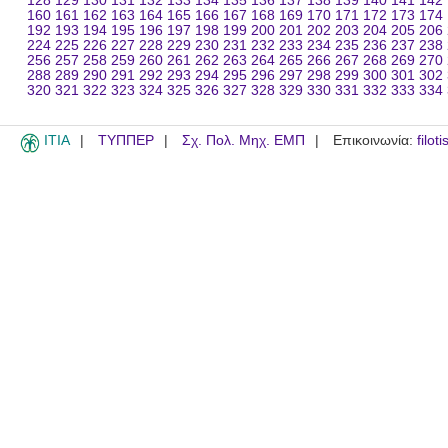
128
129
130
131
132
133
134
135
136
137
138
139
140
141
142
160
161
162
163
164
165
166
167
168
169
170
171
172
173
174
192
193
194
195
196
197
198
199
200
201
202
203
204
205
206
224
225
226
227
228
229
230
231
232
233
234
235
236
237
238
256
257
258
259
260
261
262
263
264
265
266
267
268
269
270
288
289
290
291
292
293
294
295
296
297
298
299
300
301
302
320
321
322
323
324
325
326
327
328
329
330
331
332
333
334
ITIA
ΤΥΠΠΕΡ
Σχ. Πολ. Μηχ. ΕΜΠ
Επικοινωνία:
filot