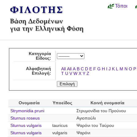
Τόποι
Κατηγορία
Είδους:
Αλφαβητική
All
All
A
B
C
D
E
F
G
H
I
J
K
L
M
N
O
P
Επιλογή:
T
U
V
W
X
Y
Z
Ονομασία
Υποείδος
Κοινή ονομασία
Strymonidia pruni
Στρυμονίδια του Προύνου
Sturnus roseus
Αγιοπούλι
Sturnus vulgaris
tauricus
Ψαρόνι του Ταύρου
Sturnus vulgaris
vulgaris
Ψαρόνι