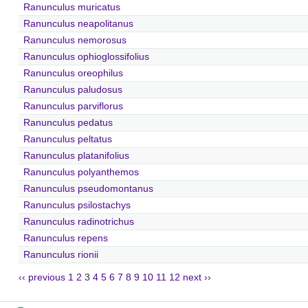
Ranunculus muricatus
Ranunculus neapolitanus
Ranunculus nemorosus
Ranunculus ophioglossifolius
Ranunculus oreophilus
Ranunculus paludosus
Ranunculus parviflorus
Ranunculus pedatus
Ranunculus peltatus
Ranunculus platanifolius
Ranunculus polyanthemos
Ranunculus pseudomontanus
Ranunculus psilostachys
Ranunculus radinotrichus
Ranunculus repens
Ranunculus rionii
‹‹ previous
1
2
3
4
5
6
7
8
9
10
11
12
next ››