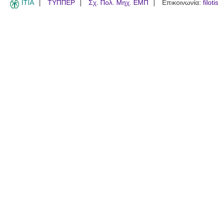
ITIA
ΤΥΠΠΕΡ
Σχ. Πολ. Μηχ. ΕΜΠ
Επικοινωνία:
filot