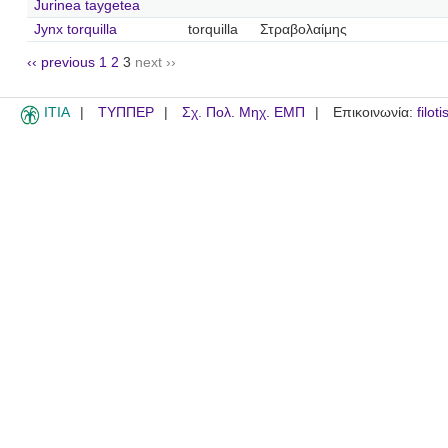
Jurinea taygetea
Jynx torquilla
torquilla
Στραβολαίμης
‹‹ previous
1
2
3
next ››
ITIA
ΤΥΠΠΕΡ
Σχ. Πολ. Μηχ. ΕΜΠ
Επικοινωνία:
filot