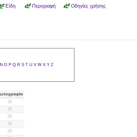
Είδη
Περιγραφή
Οδηγίες χρήσης
N
O
P
Q
R
S
T
U
V
W
X
Y
Z
ωτογραφία