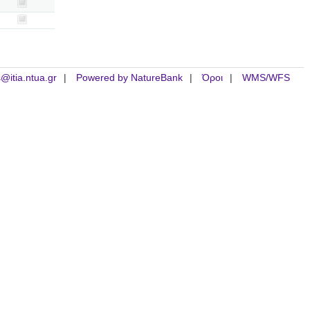
is@itia.ntua.gr
Powered by NatureBank
Όροι
WMS/WFS