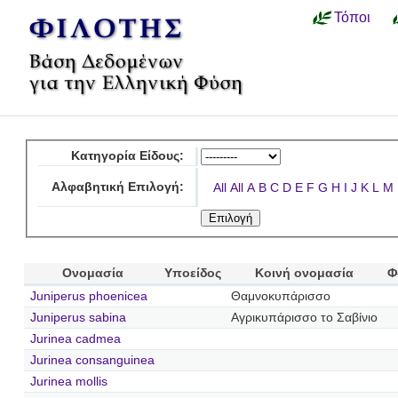
Τόποι
Κατηγορία Είδους:
Αλφαβητική Επιλογή:
All
All
A
B
C
D
E
F
G
H
I
J
K
L
M
Ονομασία
Υποείδος
Κοινή ονομασία
Φ
Juniperus phoenicea
Θαμνοκυπάρισσο
Juniperus sabina
Αγρικυπάρισσο το Σαβίνιο
Jurinea cadmea
Jurinea consanguinea
Jurinea mollis