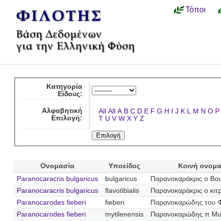
Τόποι
Κατηγορία
Είδους:
Αλφαβητική
All
All
A
B
C
D
E
F
G
H
I
J
K
L
M
N
O
P
Επιλογή:
T
U
V
W
X
Y
Z
Ονομασία
Υποείδος
Κοινή ονομα
Paranocaracris bulgaricus
bulgaricus
Παρανοκαράκρις ο Βο
Paranocaracris bulgaricus
flavotibialis
Παρανοκαράκρις ο κιτρ
Paranocarodes fieberi
fieberi
Παρανοκαρώδης του 
Paranocarodes fieberi
mytilenensis
Παρανοκαρώδης π Μυτ