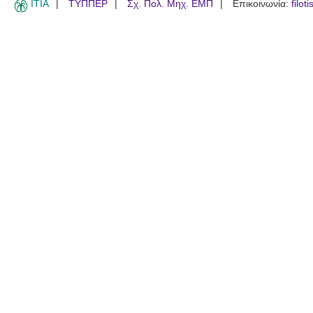
ITIA
ΤΥΠΠΕΡ
Σχ. Πολ. Μηχ. ΕΜΠ
Επικοινωνία:
filot