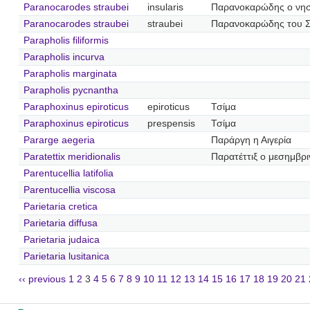
Paranocarodes straubei
insularis
Παρανοκαρώδης ο νησ
Paranocarodes straubei
straubei
Παρανοκαρώδης του 
Parapholis filiformis
Parapholis incurva
Parapholis marginata
Parapholis pycnantha
Paraphoxinus epiroticus
epiroticus
Τσίμα
Paraphoxinus epiroticus
prespensis
Τσίμα
Pararge aegeria
Παράργη η Αιγερία
Paratettix meridionalis
Παρατέττιξ ο μεσημβρι
Parentucellia latifolia
Parentucellia viscosa
Parietaria cretica
Parietaria diffusa
Parietaria judaica
Parietaria lusitanica
‹‹ previous
1
2
3
4
5
6
7
8
9
10
11
12
13
14
15
16
17
18
19
20
21