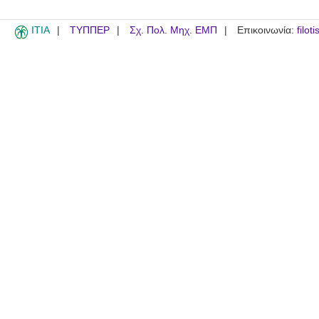
ITIA
ΤΥΠΠΕΡ
Σχ. Πολ. Μηχ. ΕΜΠ
Επικοινωνία:
filot