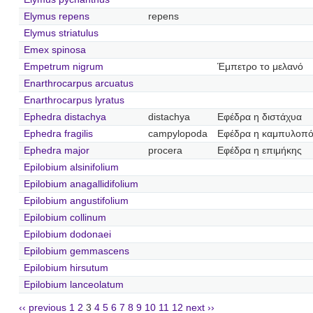
Elymus repens
repens
Elymus striatulus
Emex spinosa
Empetrum nigrum
Έμπετρο το μελανό
Enarthrocarpus arcuatus
Enarthrocarpus lyratus
Ephedra distachya
distachya
Εφέδρα η διστάχυα
Ephedra fragilis
campylopoda
Εφέδρα η καμπυλοπ
Ephedra major
procera
Εφέδρα η επιμήκης
Epilobium alsinifolium
Epilobium anagallidifolium
Epilobium angustifolium
Epilobium collinum
Epilobium dodonaei
Epilobium gemmascens
Epilobium hirsutum
Epilobium lanceolatum
‹‹ previous
1
2
3
4
5
6
7
8
9
10
11
12
next ››