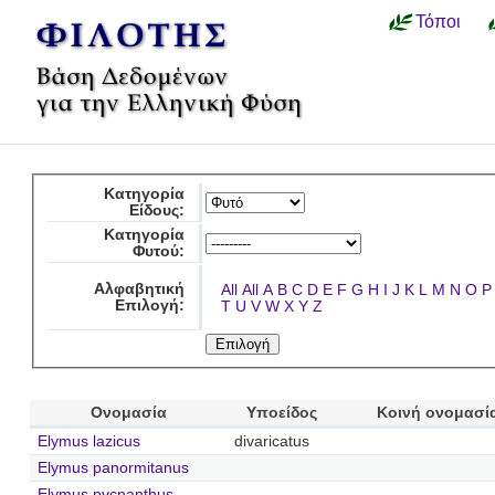
Τόποι
Κατηγορία
Είδους:
Κατηγορία
Φυτού:
Αλφαβητική
All
All
A
B
C
D
E
F
G
H
I
J
K
L
M
N
O
P
Επιλογή:
T
U
V
W
X
Y
Z
Ονομασία
Υποείδος
Κοινή ονομασί
Elymus lazicus
divaricatus
Elymus panormitanus
Elymus pycnanthus