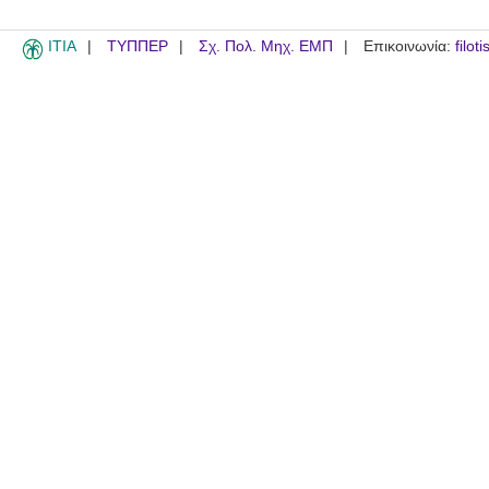
ITIA
ΤΥΠΠΕΡ
Σχ. Πολ. Μηχ. ΕΜΠ
Επικοινωνία:
filot