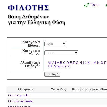
Τόποι
Κατηγορία
Είδους:
Κατηγορία
Φυτού:
Αλφαβητική
All
All
A
B
C
D
E
F
G
H
I
J
K
L
M
N
O
P
Επιλογή:
T
U
V
W
X
Y
Z
Ονομασία
Υποείδος
Κοινή ονομασία
Φωτ
Ononis pusilla
Ononis reclinata
Ononis serrata