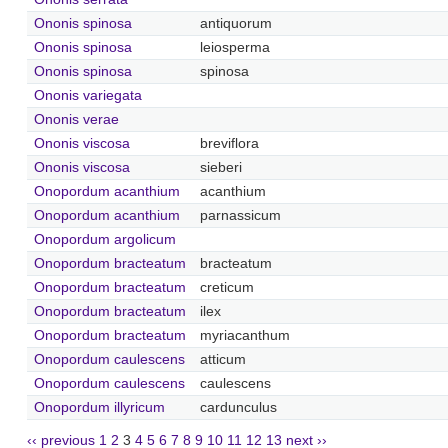
Ononis spinosa
antiquorum
Ononis spinosa
leiosperma
Ononis spinosa
spinosa
Ononis variegata
Ononis verae
Ononis viscosa
breviflora
Ononis viscosa
sieberi
Onopordum acanthium
acanthium
Onopordum acanthium
parnassicum
Onopordum argolicum
Onopordum bracteatum
bracteatum
Onopordum bracteatum
creticum
Onopordum bracteatum
ilex
Onopordum bracteatum
myriacanthum
Onopordum caulescens
atticum
Onopordum caulescens
caulescens
Onopordum illyricum
cardunculus
‹‹ previous
1
2
3
4
5
6
7
8
9
10
11
12
13
next ››