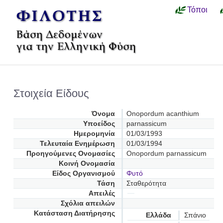
Τόποι
Στοιχεία Είδους
Όνομα
Onopordum acanthium
Υποείδος
parnassicum
Ημερομηνία
01/03/1993
Τελευταία Ενημέρωση
01/03/1994
Προηγούμενες Oνομασίες
Onopordum parnassicum
Κοινή Ονομασία
Είδος Οργανισμού
Φυτό
Τάση
Σταθερότητα
Απειλές
Σχόλια απειλών
Κατάσταση Διατήρησης
Ελλάδα
Σπάνιο