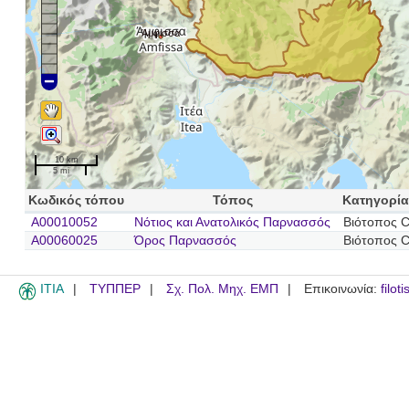
Άμφισσα
10 km
5 mi
Κωδικός τόπου
Τόπος
Κατηγορία
A00010052
Νότιος και Ανατολικός Παρνασσός
Βιότοπος 
A00060025
Όρος Παρνασσός
Βιότοπος 
ITIA
ΤΥΠΠΕΡ
Σχ. Πολ. Μηχ. ΕΜΠ
Επικοινωνία:
filot