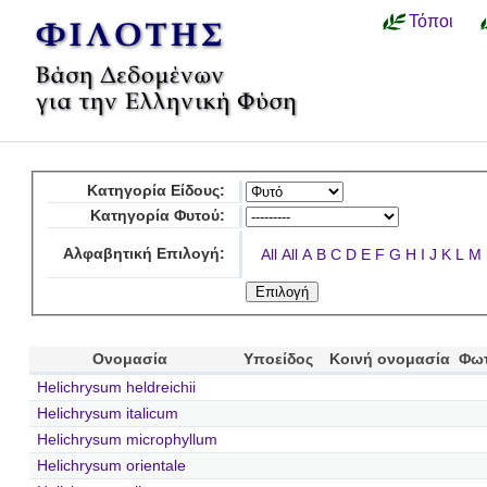
Τόποι
Κατηγορία Είδους:
Κατηγορία Φυτού:
Αλφαβητική Επιλογή:
All
All
A
B
C
D
E
F
G
H
I
J
K
L
M
Ονομασία
Υποείδος
Κοινή ονομασία
Φω
Helichrysum heldreichii
Helichrysum italicum
Helichrysum microphyllum
Helichrysum orientale