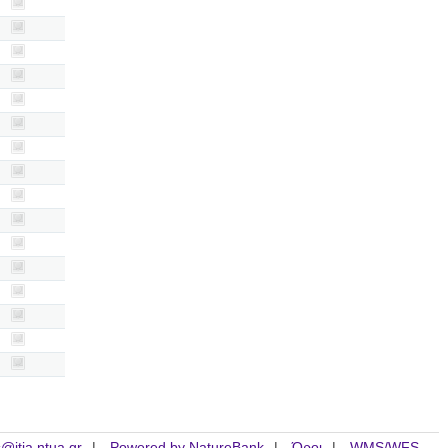
is@itia.ntua.gr
Powered by NatureBank
Όροι
WMS/WFS