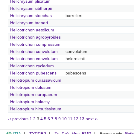
Helichrysum plicatum
Helichrysum sibthorpii
Helichrysum stoechas
barrelieri
Helichrysum taenari
Helicotrichon aetolicum
Helicotrichon agropyroides
Helicotrichon compressum
Helicotrichon convolutum
convolutum
Helicotrichon convolutum
heldreichii
Helicotrichon cycladum
Helicotrichon pubescens
pubescens
Heliotropium curassavicum
Heliotropium dolosum
Heliotropium europaeum
Heliotropium halacsy
Heliotropium hirsutissimum
‹‹ previous
1
2
3
4
5
6
7
8
9
10
11
12
13
next ››
ITIA
ΤΥΠΠΕΡ
Σχ. Πολ. Μηχ. ΕΜΠ
Επικοινωνία:
filot