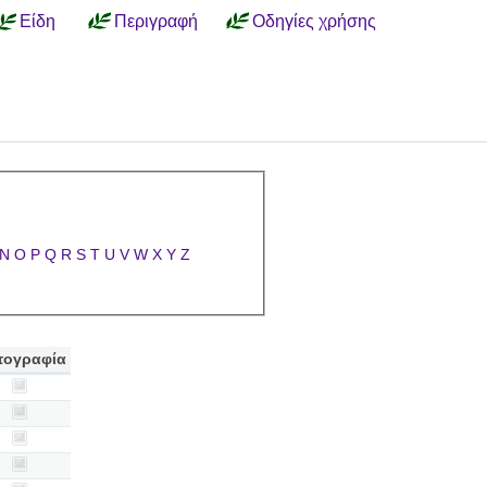
Είδη
Περιγραφή
Οδηγίες χρήσης
N
O
P
Q
R
S
T
U
V
W
X
Y
Z
τογραφία