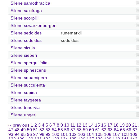
Silene samothracica
Silene saxifraga
Silene scorpilii
Silene scwarzenbergeri
Silene sedoides
runemarkii
Silene sedoides
sedoides
Silene sicula
Silene sieberi
Silene spergulifolia
Silene spinescens
Silene squamigera
Silene succulenta
Silene supina
Silene taygetea
Silene trinervia
Silene ungeri
‹‹ previous
1
2
3
4
5
6
7
8
9
10
11
12
13
14
15
16
17
18
19
20
21
47
48
49
50
51
52
53
54
55
56
57
58
59
60
61
62
63
64
65
66
67
93
94
95
96
97
98
99
100
101
102
103
104
105
106
107
108
109