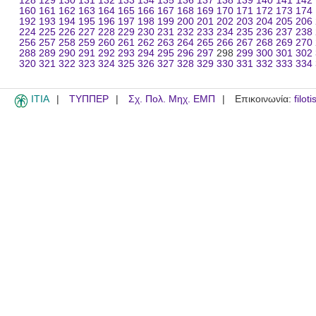
128
129
130
131
132
133
134
135
136
137
138
139
140
141
142
160
161
162
163
164
165
166
167
168
169
170
171
172
173
174
192
193
194
195
196
197
198
199
200
201
202
203
204
205
206
224
225
226
227
228
229
230
231
232
233
234
235
236
237
238
256
257
258
259
260
261
262
263
264
265
266
267
268
269
270
288
289
290
291
292
293
294
295
296
297
298
299
300
301
302
320
321
322
323
324
325
326
327
328
329
330
331
332
333
334
ITIA
ΤΥΠΠΕΡ
Σχ. Πολ. Μηχ. ΕΜΠ
Επικοινωνία:
filot