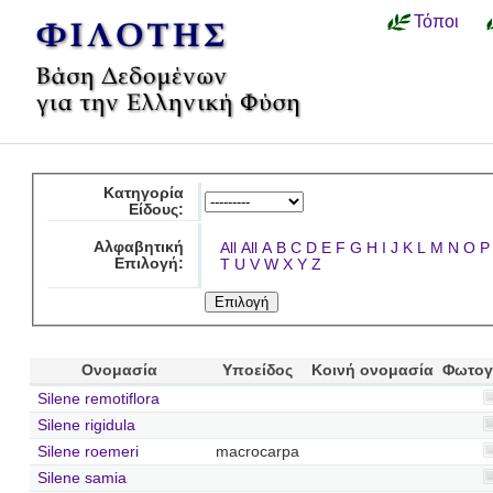
Τόποι
Κατηγορία
Είδους:
Αλφαβητική
All
All
A
B
C
D
E
F
G
H
I
J
K
L
M
N
O
P
Επιλογή:
T
U
V
W
X
Y
Z
Ονομασία
Υποείδος
Κοινή ονομασία
Φωτογ
Silene remotiflora
Silene rigidula
Silene roemeri
macrocarpa
Silene samia