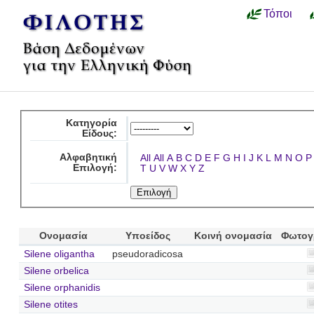
Τόποι
Κατηγορία
Είδους:
Αλφαβητική
All
All
A
B
C
D
E
F
G
H
I
J
K
L
M
N
O
P
Επιλογή:
T
U
V
W
X
Y
Z
Ονομασία
Υποείδος
Κοινή ονομασία
Φωτογ
Silene oligantha
pseudoradicosa
Silene orbelica
Silene orphanidis
Silene otites