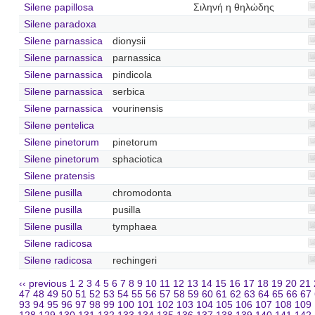
Silene papillosa
Σιληνή η θηλώδης
Silene paradoxa
Silene parnassica
dionysii
Silene parnassica
parnassica
Silene parnassica
pindicola
Silene parnassica
serbica
Silene parnassica
vourinensis
Silene pentelica
Silene pinetorum
pinetorum
Silene pinetorum
sphaciotica
Silene pratensis
Silene pusilla
chromodonta
Silene pusilla
pusilla
Silene pusilla
tymphaea
Silene radicosa
Silene radicosa
rechingeri
‹‹ previous
1
2
3
4
5
6
7
8
9
10
11
12
13
14
15
16
17
18
19
20
21
47
48
49
50
51
52
53
54
55
56
57
58
59
60
61
62
63
64
65
66
67
93
94
95
96
97
98
99
100
101
102
103
104
105
106
107
108
109