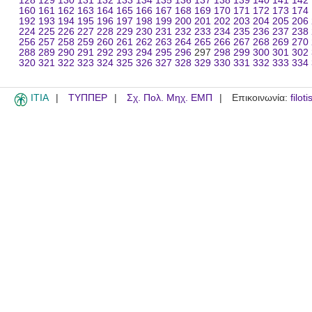
128
129
130
131
132
133
134
135
136
137
138
139
140
141
142
160
161
162
163
164
165
166
167
168
169
170
171
172
173
174
192
193
194
195
196
197
198
199
200
201
202
203
204
205
206
224
225
226
227
228
229
230
231
232
233
234
235
236
237
238
256
257
258
259
260
261
262
263
264
265
266
267
268
269
270
288
289
290
291
292
293
294
295
296
297
298
299
300
301
302
320
321
322
323
324
325
326
327
328
329
330
331
332
333
334
ITIA
ΤΥΠΠΕΡ
Σχ. Πολ. Μηχ. ΕΜΠ
Επικοινωνία:
filot