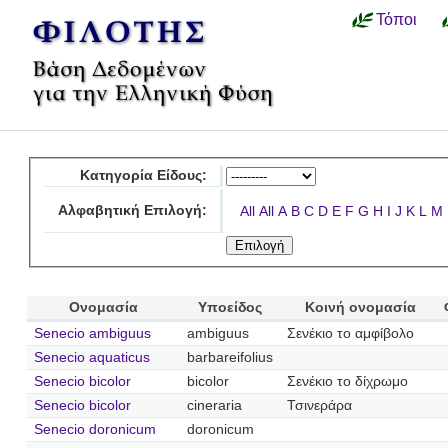
Τόποι
Κατηγορία Είδους:
Αλφαβητική Επιλογή:
All
All
A
B
C
D
E
F
G
H
I
J
K
L
M
Ονομασία
Υποείδος
Κοινή ονομασία
Senecio ambiguus
ambiguus
Σενέκιο το αμφίβολο
Senecio aquaticus
barbareifolius
Senecio bicolor
bicolor
Σενέκιο το δίχρωμο
Senecio bicolor
cineraria
Τσινεράρα
Senecio doronicum
doronicum