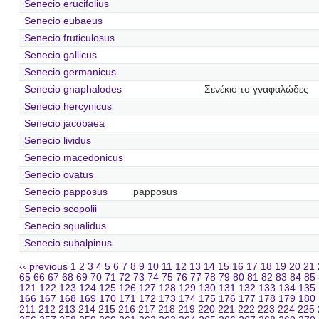
Senecio erucifolius
Senecio eubaeus
Senecio fruticulosus
Senecio gallicus
Senecio germanicus
Senecio gnaphalodes
Σενέκιο το γναφαλώδες
Senecio hercynicus
Senecio jacobaea
Senecio lividus
Senecio macedonicus
Senecio ovatus
Senecio papposus
papposus
Senecio scopolii
Senecio squalidus
Senecio subalpinus
‹‹ previous
1
2
3
4
5
6
7
8
9
10
11
12
13
14
15
16
17
18
19
20
21
65
66
67
68
69
70
71
72
73
74
75
76
77
78
79
80
81
82
83
84
85
121
122
123
124
125
126
127
128
129
130
131
132
133
134
135
166
167
168
169
170
171
172
173
174
175
176
177
178
179
180
211
212
213
214
215
216
217
218
219
220
221
222
223
224
225