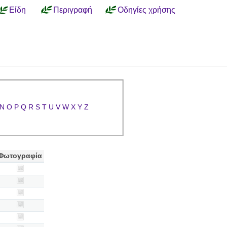
Είδη
Περιγραφή
Οδηγίες χρήσης
N
O
P
Q
R
S
T
U
V
W
X
Y
Z
Φωτογραφία