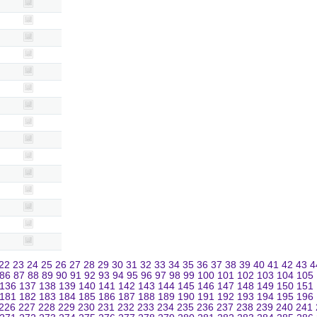
22
23
24
25
26
27
28
29
30
31
32
33
34
35
36
37
38
39
40
41
42
43
4
86
87
88
89
90
91
92
93
94
95
96
97
98
99
100
101
102
103
104
105
136
137
138
139
140
141
142
143
144
145
146
147
148
149
150
151
181
182
183
184
185
186
187
188
189
190
191
192
193
194
195
196
226
227
228
229
230
231
232
233
234
235
236
237
238
239
240
241