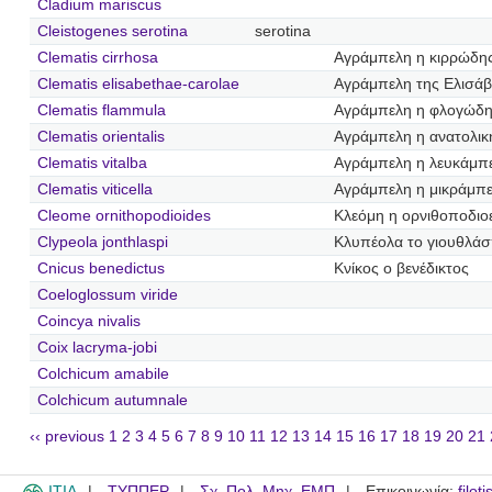
Cladium mariscus
Cleistogenes serotina
serotina
Clematis cirrhosa
Αγράμπελη η κιρρώδη
Clematis elisabethae-carolae
Αγράμπελη της Ελισάβ
Clematis flammula
Αγράμπελη η φλογώδ
Clematis orientalis
Αγράμπελη η ανατολικ
Clematis vitalba
Αγράμπελη η λευκάμπ
Clematis viticella
Αγράμπελη η μικράμπ
Cleome ornithopodioides
Κλεόμη η ορνιθοποδιο
Clypeola jonthlaspi
Κλυπέολα το γιουθλάσ
Cnicus benedictus
Κνίκος ο βενέδικτος
Coeloglossum viride
Coincya nivalis
Coix lacryma-jobi
Colchicum amabile
Colchicum autumnale
‹‹ previous
1
2
3
4
5
6
7
8
9
10
11
12
13
14
15
16
17
18
19
20
21
ITIA
ΤΥΠΠΕΡ
Σχ. Πολ. Μηχ. ΕΜΠ
Επικοινωνία:
filot