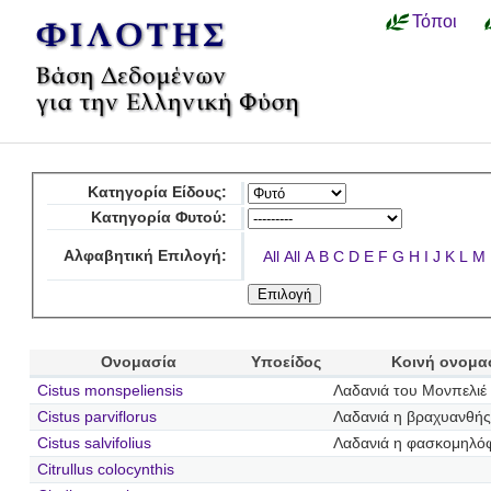
Τόποι
Κατηγορία Είδους:
Κατηγορία Φυτού:
Αλφαβητική Επιλογή:
All
All
A
B
C
D
E
F
G
H
I
J
K
L
M
Ονομασία
Υποείδος
Κοινή ονομα
Cistus monspeliensis
Λαδανιά του Μονπελιέ
Cistus parviflorus
Λαδανιά η βραχυανθής
Cistus salvifolius
Λαδανιά η φασκομηλό
Citrullus colocynthis