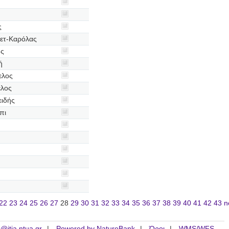
ς
ετ-Καρόλας
ης
ή
ελος
ελος
ειδής
πι
22
23
24
25
26
27
28
29
30
31
32
33
34
35
36
37
38
39
40
41
42
43
n
is@itia.ntua.gr
Powered by NatureBank
Όροι
WMS/WFS