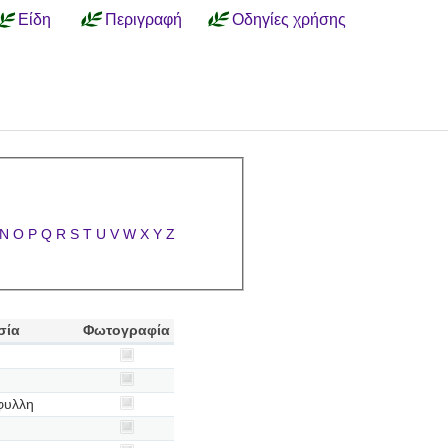
Είδη
Περιγραφή
Οδηγίες χρήσης
N
O
P
Q
R
S
T
U
V
W
X
Y
Z
σία
Φωτογραφία
φυλλη