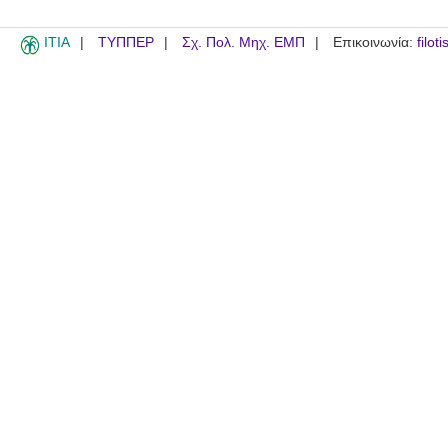
ITIA
ΤΥΠΠΕΡ
Σχ. Πολ. Μηχ. ΕΜΠ
Επικοινωνία:
filot