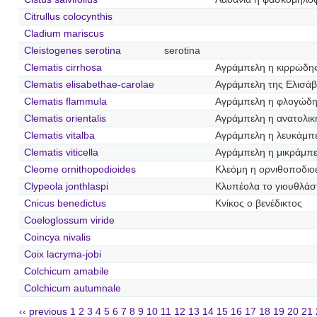
Citrullus colocynthis
Cladium mariscus
Cleistogenes serotina
serotina
Clematis cirrhosa
Αγράμπελη η κιρρώδη
Clematis elisabethae-carolae
Αγράμπελη της Ελισάβ
Clematis flammula
Αγράμπελη η φλογώδ
Clematis orientalis
Αγράμπελη η ανατολικ
Clematis vitalba
Αγράμπελη η λευκάμπ
Clematis viticella
Αγράμπελη η μικράμπ
Cleome ornithopodioides
Κλεόμη η ορνιθοποδιο
Clypeola jonthlaspi
Κλυπέολα το γιουθλάσ
Cnicus benedictus
Κνίκος ο βενέδικτος
Coeloglossum viride
Coincya nivalis
Coix lacryma-jobi
Colchicum amabile
Colchicum autumnale
‹‹ previous
1
2
3
4
5
6
7
8
9
10
11
12
13
14
15
16
17
18
19
20
21