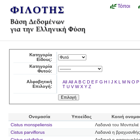
Τόποι
Κατηγορία
Είδους:
Κατηγορία
Φυτού:
Αλφαβητική
All
All
A
B
C
D
E
F
G
H
I
J
K
L
M
N
O
P
Επιλογή:
T
U
V
W
X
Y
Z
Ονομασία
Υποείδος
Κοινή ονομα
Cistus monspeliensis
Λαδανιά του Μονπελιέ
Cistus parviflorus
Λαδανιά η βραχυανθής
Cistus salvifolius
Λαδανιά η φασκομηλό