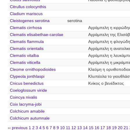
Citrullus colocynthis
Cladium mariscus
Cleistogenes serotina
serotina
Clematis cirrhosa
Αγράμπελη η κιρρώδη
Clematis elisabethae-carolae
Αγράμπελη της Ελισάβ
Clematis flammula
Αγράμπελη η φλογώδ
Clematis orientalis
Αγράμπελη η ανατολικ
Clematis vitalba
Αγράμπελη η λευκάμπ
Clematis viticella
Αγράμπελη η μικράμπ
Cleome ornithopodioides
Κλεόμη η ορνιθοποδιο
Clypeola jonthlaspi
Κλυπέολα το γιουθλάσ
Cnicus benedictus
Κνίκος ο βενέδικτος
Coeloglossum viride
Coincya nivalis
Coix lacryma-jobi
Colchicum amabile
Colchicum autumnale
‹‹ previous
1
2
3
4
5
6
7
8
9
10
11
12
13
14
15
16
17
18
19
20
21