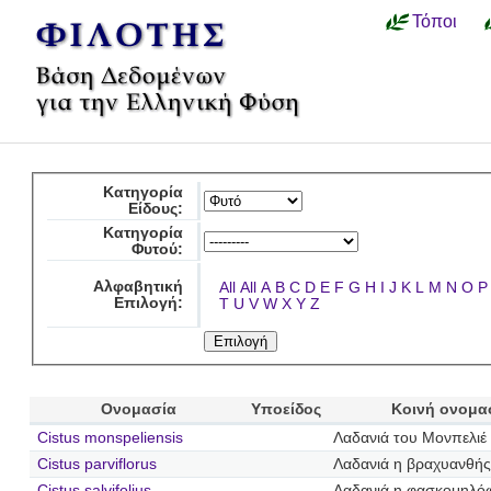
Τόποι
Κατηγορία
Είδους:
Κατηγορία
Φυτού:
Αλφαβητική
All
All
A
B
C
D
E
F
G
H
I
J
K
L
M
N
O
P
Επιλογή:
T
U
V
W
X
Y
Z
Ονομασία
Υποείδος
Κοινή ονομα
Cistus monspeliensis
Λαδανιά του Μονπελιέ
Cistus parviflorus
Λαδανιά η βραχυανθής
Cistus salvifolius
Λαδανιά η φασκομηλό