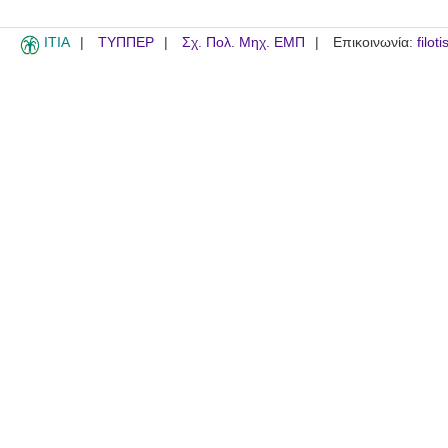
ITIA
ΤΥΠΠΕΡ
Σχ. Πολ. Μηχ. ΕΜΠ
Επικοινωνία:
filot