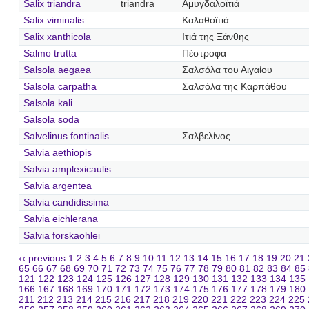
Salix triandra
triandra
Αμυγδαλοϊτιά
Salix viminalis
Καλαθοϊτιά
Salix xanthicola
Ιτιά της Ξάνθης
Salmo trutta
Πέστροφα
Salsola aegaea
Σαλσόλα του Αιγαίου
Salsola carpatha
Σαλσόλα της Καρπάθου
Salsola kali
Salsola soda
Salvelinus fontinalis
Σαλβελίνος
Salvia aethiopis
Salvia amplexicaulis
Salvia argentea
Salvia candidissima
Salvia eichlerana
Salvia forskaohlei
‹‹ previous
1
2
3
4
5
6
7
8
9
10
11
12
13
14
15
16
17
18
19
20
21
65
66
67
68
69
70
71
72
73
74
75
76
77
78
79
80
81
82
83
84
85
121
122
123
124
125
126
127
128
129
130
131
132
133
134
135
166
167
168
169
170
171
172
173
174
175
176
177
178
179
180
211
212
213
214
215
216
217
218
219
220
221
222
223
224
225