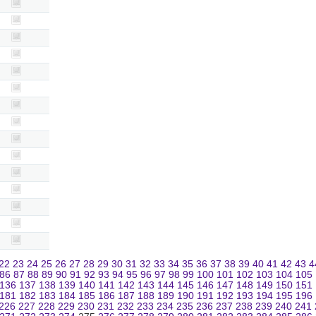
22
23
24
25
26
27
28
29
30
31
32
33
34
35
36
37
38
39
40
41
42
43
4
86
87
88
89
90
91
92
93
94
95
96
97
98
99
100
101
102
103
104
105
136
137
138
139
140
141
142
143
144
145
146
147
148
149
150
151
181
182
183
184
185
186
187
188
189
190
191
192
193
194
195
196
226
227
228
229
230
231
232
233
234
235
236
237
238
239
240
241