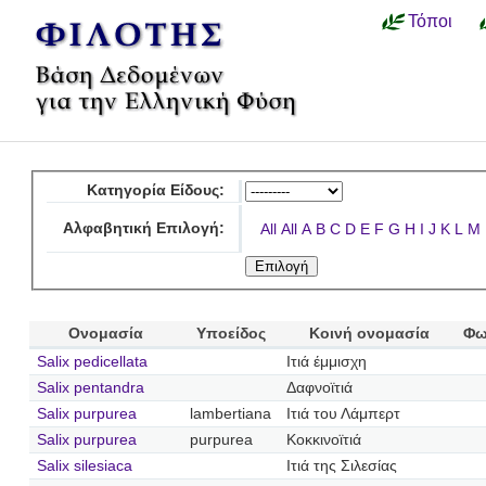
Τόποι
Κατηγορία Είδους:
Αλφαβητική Επιλογή:
All
All
A
B
C
D
E
F
G
H
I
J
K
L
M
Ονομασία
Υποείδος
Κοινή ονομασία
Φω
Salix pedicellata
Ιτιά έμμισχη
Salix pentandra
Δαφνοϊτιά
Salix purpurea
lambertiana
Ιτιά του Λάμπερτ
Salix purpurea
purpurea
Κοκκινοϊτιά
Salix silesiaca
Ιτιά της Σιλεσίας