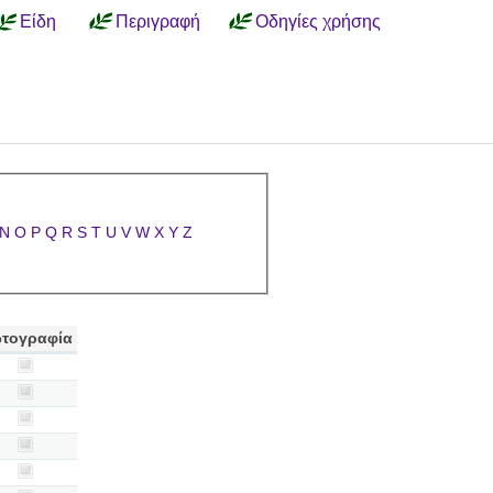
Είδη
Περιγραφή
Οδηγίες χρήσης
N
O
P
Q
R
S
T
U
V
W
X
Y
Z
τογραφία