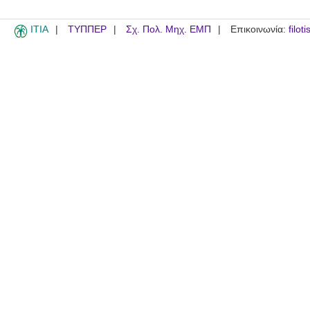
ITIA
ΤΥΠΠΕΡ
Σχ. Πολ. Μηχ. ΕΜΠ
Επικοινωνία:
filot