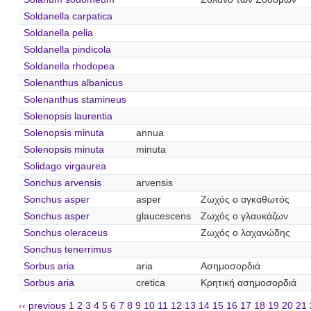
Soldanella carpatica
Soldanella pelia
Soldanella pindicola
Soldanella rhodopea
Solenanthus albanicus
Solenanthus stamineus
Solenopsis laurentia
Solenopsis minuta
annua
Solenopsis minuta
minuta
Solidago virgaurea
Sonchus arvensis
arvensis
Sonchus asper
asper
Ζωχός ο αγκαθωτός
Sonchus asper
glaucescens
Ζωχός ο γλαυκάζων
Sonchus oleraceus
Ζωχός ο λαχανώδης
Sonchus tenerrimus
Sorbus aria
aria
Ασημοσορδιά
Sorbus aria
cretica
Κρητική ασημοσορδιά
‹‹ previous
1
2
3
4
5
6
7
8
9
10
11
12
13
14
15
16
17
18
19
20
21