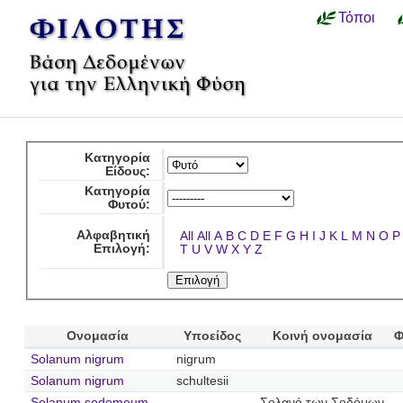
Τόποι
Κατηγορία
Είδους:
Κατηγορία
Φυτού:
Αλφαβητική
All
All
A
B
C
D
E
F
G
H
I
J
K
L
M
N
O
P
Επιλογή:
T
U
V
W
X
Y
Z
Ονομασία
Υποείδος
Κοινή ονομασία
Φ
Solanum nigrum
nigrum
Solanum nigrum
schultesii
Solanum sodomeum
Σολανό των Σοδόμων