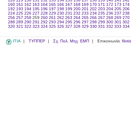
128
129
130
131
132
133
134
135
136
137
138
139
140
141
142
160
161
162
163
164
165
166
167
168
169
170
171
172
173
174
192
193
194
195
196
197
198
199
200
201
202
203
204
205
206
224
225
226
227
228
229
230
231
232
233
234
235
236
237
238
256
257
258
259
260
261
262
263
264
265
266
267
268
269
270
288
289
290
291
292
293
294
295
296
297
298
299
300
301
302
320
321
322
323
324
325
326
327
328
329
330
331
332
333
334
ITIA
ΤΥΠΠΕΡ
Σχ. Πολ. Μηχ. ΕΜΠ
Επικοινωνία:
filot