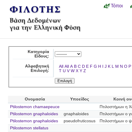
Τόποι
Κατηγορία
Είδους:
Αλφαβητική
All
All
A
B
C
D
E
F
G
H
I
J
K
L
M
N
O
P
Επιλογή:
T
U
V
W
X
Y
Z
Ονομασία
Υποείδος
Κοινή ο
Ptilostemon chamaepeuce
Πτιλοστήμων η Χ
Ptilostemon gnaphaloides
gnaphaloides
Πτιλοστήμων ο γ
Ptilostemon gnaphaloides
pseudofruticosus
Πτιλοστήμων ο 
Ptilostemon stellatus