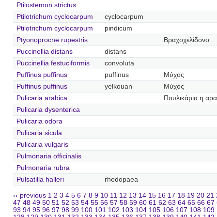
Ptilostemon strictus
Ptilotrichum cyclocarpum
cyclocarpum
Ptilotrichum cyclocarpum
pindicum
Ptyonoprocne rupestris
Βραχοχελίδονο
Puccinellia distans
distans
Puccinellia festuciformis
convoluta
Puffinus puffinus
puffinus
Μύχος
Puffinus puffinus
yelkouan
Μύχος
Pulicaria arabica
Πουλικάρια η αρα
Pulicaria dysenterica
Pulicaria odora
Pulicaria sicula
Pulicaria vulgaris
Pulmonaria officinalis
Pulmonaria rubra
Pulsatilla halleri
rhodopaea
‹‹ previous
1
2
3
4
5
6
7
8
9
10
11
12
13
14
15
16
17
18
19
20
21
47
48
49
50
51
52
53
54
55
56
57
58
59
60
61
62
63
64
65
66
67
93
94
95
96
97
98
99
100
101
102
103
104
105
106
107
108
109