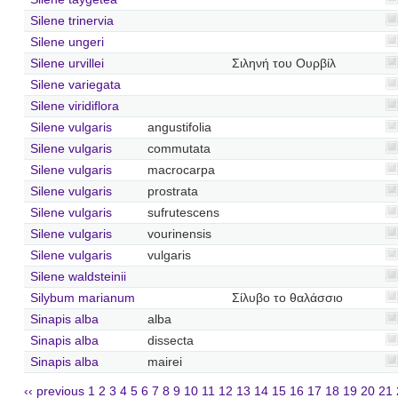
Silene trinervia
Silene ungeri
Silene urvillei
Σιληνή του Ουρβίλ
Silene variegata
Silene viridiflora
Silene vulgaris
angustifolia
Silene vulgaris
commutata
Silene vulgaris
macrocarpa
Silene vulgaris
prostrata
Silene vulgaris
sufrutescens
Silene vulgaris
vourinensis
Silene vulgaris
vulgaris
Silene waldsteinii
Silybum marianum
Σίλυβο το θαλάσσιο
Sinapis alba
alba
Sinapis alba
dissecta
Sinapis alba
mairei
‹‹ previous
1
2
3
4
5
6
7
8
9
10
11
12
13
14
15
16
17
18
19
20
21