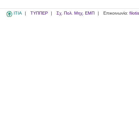
ITIA
ΤΥΠΠΕΡ
Σχ. Πολ. Μηχ. ΕΜΠ
Επικοινωνία:
filot