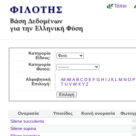
Τόποι
Κατηγορία
Είδους:
Κατηγορία
Φυτού:
Αλφαβητική
All
All
A
B
C
D
E
F
G
H
I
J
K
L
M
N
O
P
Επιλογή:
T
U
V
W
X
Y
Z
Ονομασία
Υποείδος
Κοινή ονομασία
Φωτογ
Silene succulenta
Silene supina
Silene taygetea