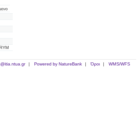
μενο
KRYM
is@itia.ntua.gr
Powered by NatureBank
Όροι
WMS/WFS