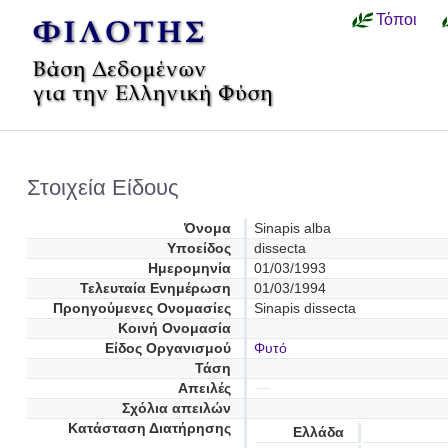
Τόποι
Στοιχεία Είδους
Όνομα
Sinapis alba
Υποείδος
dissecta
Ημερομηνία
01/03/1993
Τελευταία Ενημέρωση
01/03/1994
Προηγούμενες Oνομασίες
Sinapis dissecta
Κοινή Ονομασία
Είδος Οργανισμού
Φυτό
Τάση
Απειλές
Σχόλια απειλών
Κατάσταση Διατήρησης
Ελλάδα