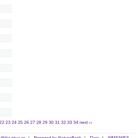
22
23
24
25
26
27
28
29
30
31
32
33
34
next ››
is@itia.ntua.gr
Powered by NatureBank
Όροι
WMS/WFS