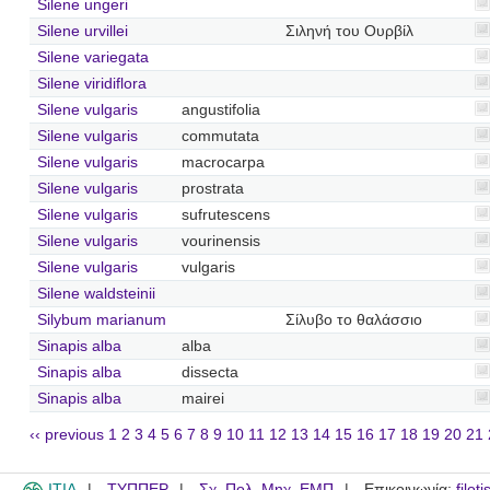
Silene ungeri
Silene urvillei
Σιληνή του Ουρβίλ
Silene variegata
Silene viridiflora
Silene vulgaris
angustifolia
Silene vulgaris
commutata
Silene vulgaris
macrocarpa
Silene vulgaris
prostrata
Silene vulgaris
sufrutescens
Silene vulgaris
vourinensis
Silene vulgaris
vulgaris
Silene waldsteinii
Silybum marianum
Σίλυβο το θαλάσσιο
Sinapis alba
alba
Sinapis alba
dissecta
Sinapis alba
mairei
‹‹ previous
1
2
3
4
5
6
7
8
9
10
11
12
13
14
15
16
17
18
19
20
21
ITIA
ΤΥΠΠΕΡ
Σχ. Πολ. Μηχ. ΕΜΠ
Επικοινωνία:
filot