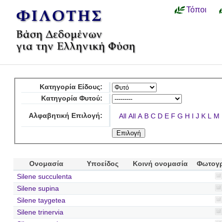
Τόποι
Κατηγορία Είδους:
Κατηγορία Φυτού:
Αλφαβητική Επιλογή:
All
All
A
B
C
D
E
F
G
H
I
J
K
L
M
Ονομασία
Υποείδος
Κοινή ονομασία
Φωτογ
Silene succulenta
Silene supina
Silene taygetea
Silene trinervia