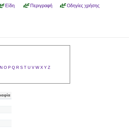
Είδη
Περιγραφή
Οδηγίες χρήσης
N
O
P
Q
R
S
T
U
V
W
X
Y
Z
ραφία