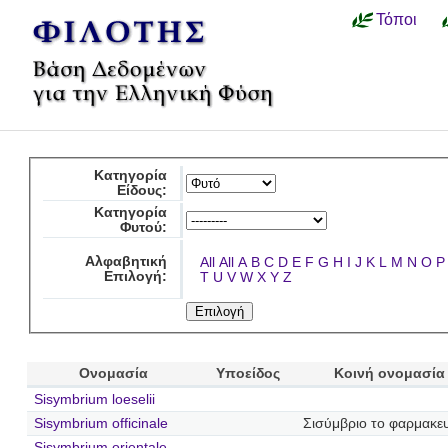
Τόποι
Κατηγορία
Είδους:
Κατηγορία
Φυτού:
Αλφαβητική
All
All
A
B
C
D
E
F
G
H
I
J
K
L
M
N
O
P
Επιλογή:
T
U
V
W
X
Y
Z
Ονομασία
Υποείδος
Κοινή ονομασία
Sisymbrium loeselii
Sisymbrium officinale
Σισύμβριο το φαρμακευ
Sisymbrium orientale