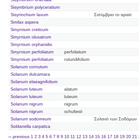
Sisymbrium polyceratium
Sisyrinchium laxum
Σισύμβριο το αραιό
Smilax aspera
Smyrnium creticum
Smyrnium olusatrum
Smyrnium orphanidis
Smyrnium perfoliatum
perfoliatum
Smyrnium perfoliatum
rotundifolium
Solanum cornutum
Solanum dulcamara
Solanum elaeagnifolium
Solanum luteum
alatum
Solanum luteum
luteum
Solanum nigrum
nigrum
Solanum nigrum
schultesii
Solanum sodomeum
Σολανό των Σοδόμων
Soldanella carpatica
‹‹ previous
1
2
3
4
5
6
7
8
9
10
11
12
13
14
15
16
17
18
19
20
21