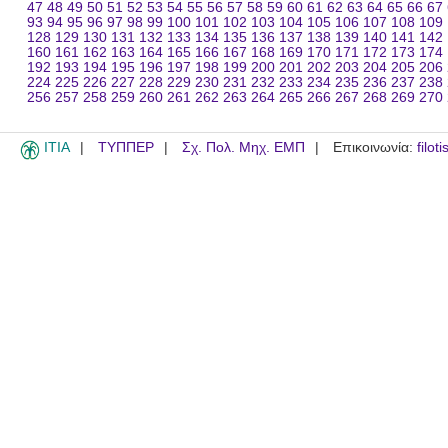
47
48
49
50
51
52
53
54
55
56
57
58
59
60
61
62
63
64
65
66
67
93
94
95
96
97
98
99
100
101
102
103
104
105
106
107
108
109
128
129
130
131
132
133
134
135
136
137
138
139
140
141
142
160
161
162
163
164
165
166
167
168
169
170
171
172
173
174
192
193
194
195
196
197
198
199
200
201
202
203
204
205
206
224
225
226
227
228
229
230
231
232
233
234
235
236
237
238
256
257
258
259
260
261
262
263
264
265
266
267
268
269
270
ITIA
ΤΥΠΠΕΡ
Σχ. Πολ. Μηχ. ΕΜΠ
Επικοινωνία:
filot