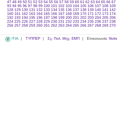
47
48
49
50
51
52
53
54
55
56
57
58
59
60
61
62
63
64
65
66
67
93
94
95
96
97
98
99
100
101
102
103
104
105
106
107
108
109
128
129
130
131
132
133
134
135
136
137
138
139
140
141
142
160
161
162
163
164
165
166
167
168
169
170
171
172
173
174
192
193
194
195
196
197
198
199
200
201
202
203
204
205
206
224
225
226
227
228
229
230
231
232
233
234
235
236
237
238
256
257
258
259
260
261
262
263
264
265
266
267
268
269
270
ITIA
ΤΥΠΠΕΡ
Σχ. Πολ. Μηχ. ΕΜΠ
Επικοινωνία:
filot