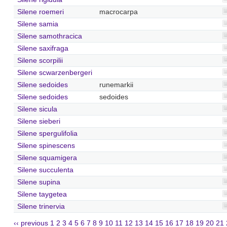
Silene roemeri
macrocarpa
Silene samia
Silene samothracica
Silene saxifraga
Silene scorpilii
Silene scwarzenbergeri
Silene sedoides
runemarkii
Silene sedoides
sedoides
Silene sicula
Silene sieberi
Silene spergulifolia
Silene spinescens
Silene squamigera
Silene succulenta
Silene supina
Silene taygetea
Silene trinervia
‹‹ previous
1
2
3
4
5
6
7
8
9
10
11
12
13
14
15
16
17
18
19
20
21