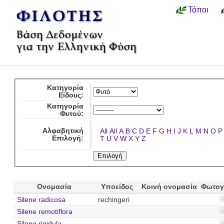
Τόποι
Κατηγορία
Είδους:
Κατηγορία
Φυτού:
Αλφαβητική
All
All
A
B
C
D
E
F
G
H
I
J
K
L
M
N
O
P
Επιλογή:
T
U
V
W
X
Y
Z
Ονομασία
Υποείδος
Κοινή ονομασία
Φωτογ
Silene radicosa
rechingeri
Silene remotiflora
Silene rigidula