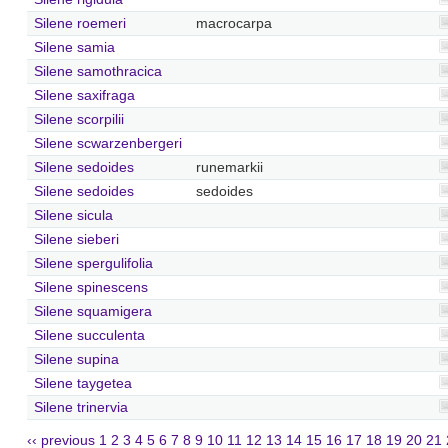
Silene roemeri
macrocarpa
Silene samia
Silene samothracica
Silene saxifraga
Silene scorpilii
Silene scwarzenbergeri
Silene sedoides
runemarkii
Silene sedoides
sedoides
Silene sicula
Silene sieberi
Silene spergulifolia
Silene spinescens
Silene squamigera
Silene succulenta
Silene supina
Silene taygetea
Silene trinervia
‹‹ previous
1
2
3
4
5
6
7
8
9
10
11
12
13
14
15
16
17
18
19
20
21