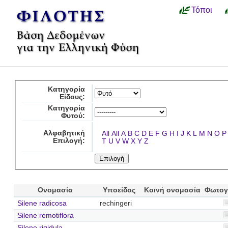
Τόποι
Κατηγορία
Είδους:
Κατηγορία
Φυτού:
Αλφαβητική
All
All
A
B
C
D
E
F
G
H
I
J
K
L
M
N
O
P
Επιλογή:
T
U
V
W
X
Y
Z
Ονομασία
Υποείδος
Κοινή ονομασία
Φωτογ
Silene radicosa
rechingeri
Silene remotiflora
Silene rigidula