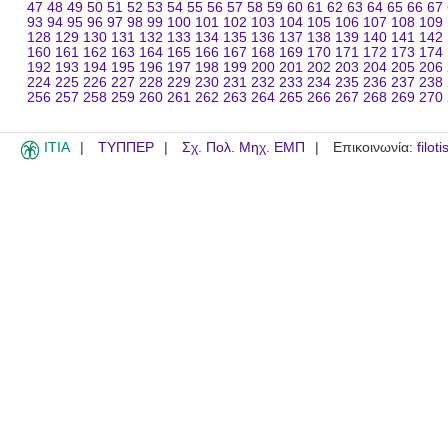
47
48
49
50
51
52
53
54
55
56
57
58
59
60
61
62
63
64
65
66
67
93
94
95
96
97
98
99
100
101
102
103
104
105
106
107
108
109
128
129
130
131
132
133
134
135
136
137
138
139
140
141
142
160
161
162
163
164
165
166
167
168
169
170
171
172
173
174
192
193
194
195
196
197
198
199
200
201
202
203
204
205
206
224
225
226
227
228
229
230
231
232
233
234
235
236
237
238
256
257
258
259
260
261
262
263
264
265
266
267
268
269
270
ITIA
ΤΥΠΠΕΡ
Σχ. Πολ. Μηχ. ΕΜΠ
Επικοινωνία:
filot