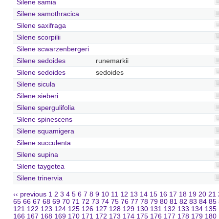
Silene samia
Silene samothracica
Silene saxifraga
Silene scorpilii
Silene scwarzenbergeri
Silene sedoides
runemarkii
Silene sedoides
sedoides
Silene sicula
Silene sieberi
Silene spergulifolia
Silene spinescens
Silene squamigera
Silene succulenta
Silene supina
Silene taygetea
Silene trinervia
‹‹ previous
1
2
3
4
5
6
7
8
9
10
11
12
13
14
15
16
17
18
19
20
21
65
66
67
68
69
70
71
72
73
74
75
76
77
78
79
80
81
82
83
84
85
121
122
123
124
125
126
127
128
129
130
131
132
133
134
135
166
167
168
169
170
171
172
173
174
175
176
177
178
179
180