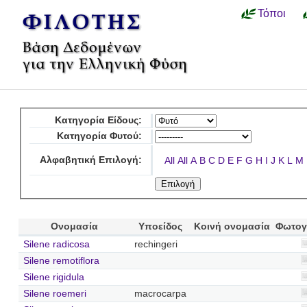
Τόποι
Κατηγορία Είδους:
Κατηγορία Φυτού:
Αλφαβητική Επιλογή:
All
All
A
B
C
D
E
F
G
H
I
J
K
L
M
Ονομασία
Υποείδος
Κοινή ονομασία
Φωτογ
Silene radicosa
rechingeri
Silene remotiflora
Silene rigidula
Silene roemeri
macrocarpa