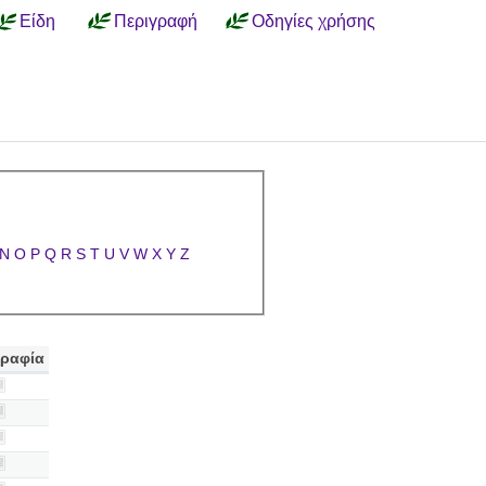
Είδη
Περιγραφή
Οδηγίες χρήσης
N
O
P
Q
R
S
T
U
V
W
X
Y
Z
ραφία