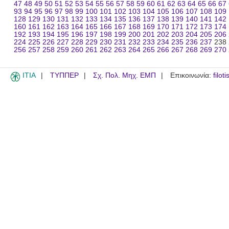
47
48
49
50
51
52
53
54
55
56
57
58
59
60
61
62
63
64
65
66
67
93
94
95
96
97
98
99
100
101
102
103
104
105
106
107
108
109
128
129
130
131
132
133
134
135
136
137
138
139
140
141
142
160
161
162
163
164
165
166
167
168
169
170
171
172
173
174
192
193
194
195
196
197
198
199
200
201
202
203
204
205
206
224
225
226
227
228
229
230
231
232
233
234
235
236
237
238
256
257
258
259
260
261
262
263
264
265
266
267
268
269
270
ITIA
ΤΥΠΠΕΡ
Σχ. Πολ. Μηχ. ΕΜΠ
Επικοινωνία:
filot