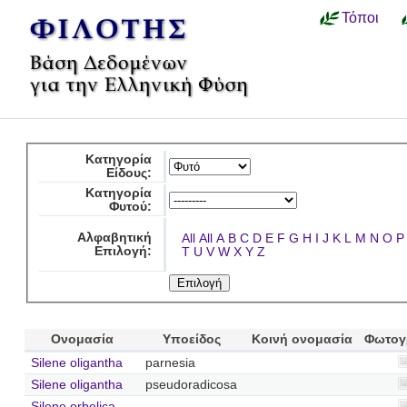
Τόποι
Κατηγορία
Είδους:
Κατηγορία
Φυτού:
Αλφαβητική
All
All
A
B
C
D
E
F
G
H
I
J
K
L
M
N
O
P
Επιλογή:
T
U
V
W
X
Y
Z
Ονομασία
Υποείδος
Κοινή ονομασία
Φωτογ
Silene oligantha
parnesia
Silene oligantha
pseudoradicosa
Silene orbelica