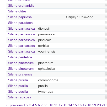
Silene orphanidis
Silene otites
Silene papillosa
Σιληνή η θηλώδης
Silene paradoxa
Silene parnassica
dionysii
Silene parnassica
parnassica
Silene parnassica
pindicola
Silene parnassica
serbica
Silene parnassica
vourinensis
Silene pentelica
Silene pinetorum
pinetorum
Silene pinetorum
sphaciotica
Silene pratensis
Silene pusilla
chromodonta
Silene pusilla
pusilla
Silene pusilla
tymphaea
Silene radicosa
‹‹ previous
1
2
3
4
5
6
7
8
9
10
11
12
13
14
15
16
17
18
19
20
21