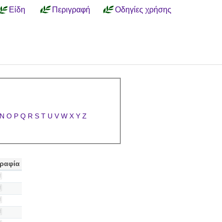
Είδη
Περιγραφή
Οδηγίες χρήσης
N
O
P
Q
R
S
T
U
V
W
X
Y
Z
ραφία