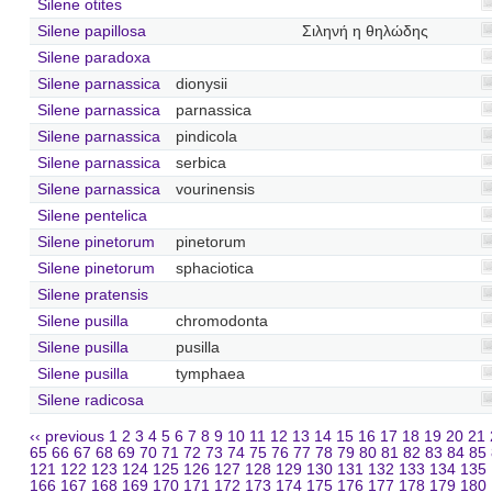
Silene otites
Silene papillosa
Σιληνή η θηλώδης
Silene paradoxa
Silene parnassica
dionysii
Silene parnassica
parnassica
Silene parnassica
pindicola
Silene parnassica
serbica
Silene parnassica
vourinensis
Silene pentelica
Silene pinetorum
pinetorum
Silene pinetorum
sphaciotica
Silene pratensis
Silene pusilla
chromodonta
Silene pusilla
pusilla
Silene pusilla
tymphaea
Silene radicosa
‹‹ previous
1
2
3
4
5
6
7
8
9
10
11
12
13
14
15
16
17
18
19
20
21
65
66
67
68
69
70
71
72
73
74
75
76
77
78
79
80
81
82
83
84
85
121
122
123
124
125
126
127
128
129
130
131
132
133
134
135
166
167
168
169
170
171
172
173
174
175
176
177
178
179
180