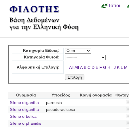
Τόποι
Κατηγορία Είδους:
Κατηγορία Φυτού:
Αλφαβητική Επιλογή:
All
All
A
B
C
D
E
F
G
H
I
J
K
L
M
Ονομασία
Υποείδος
Κοινή ονομασία
Φωτογ
Silene oligantha
parnesia
Silene oligantha
pseudoradicosa
Silene orbelica
Silene orphanidis