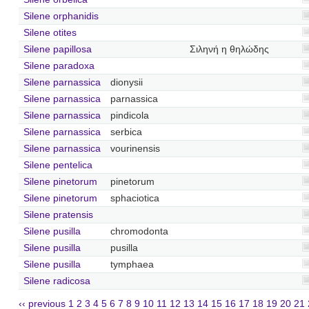
Silene orphanidis
Silene otites
Silene papillosa
Σιληνή η θηλώδης
Silene paradoxa
Silene parnassica
dionysii
Silene parnassica
parnassica
Silene parnassica
pindicola
Silene parnassica
serbica
Silene parnassica
vourinensis
Silene pentelica
Silene pinetorum
pinetorum
Silene pinetorum
sphaciotica
Silene pratensis
Silene pusilla
chromodonta
Silene pusilla
pusilla
Silene pusilla
tymphaea
Silene radicosa
‹‹ previous
1
2
3
4
5
6
7
8
9
10
11
12
13
14
15
16
17
18
19
20
21