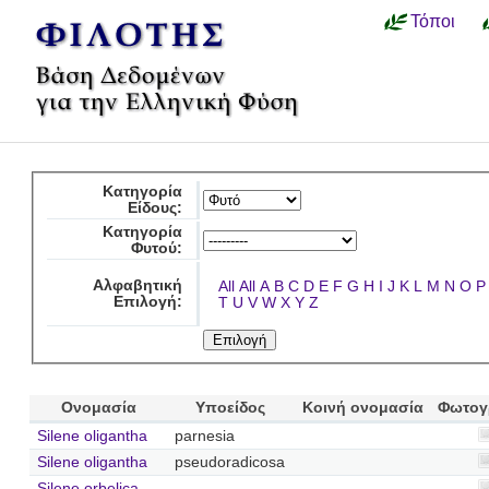
Τόποι
Κατηγορία
Είδους:
Κατηγορία
Φυτού:
Αλφαβητική
All
All
A
B
C
D
E
F
G
H
I
J
K
L
M
N
O
P
Επιλογή:
T
U
V
W
X
Y
Z
Ονομασία
Υποείδος
Κοινή ονομασία
Φωτογ
Silene oligantha
parnesia
Silene oligantha
pseudoradicosa
Silene orbelica