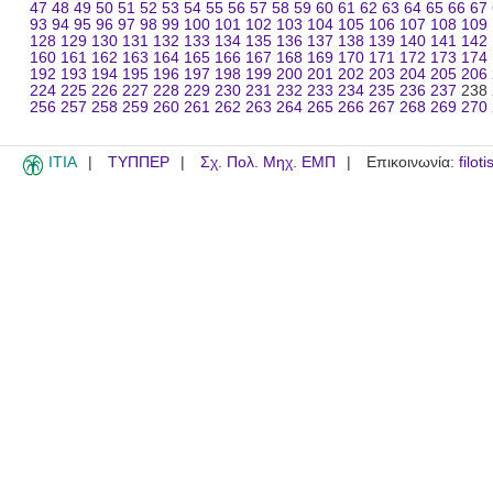
47
48
49
50
51
52
53
54
55
56
57
58
59
60
61
62
63
64
65
66
67
93
94
95
96
97
98
99
100
101
102
103
104
105
106
107
108
109
128
129
130
131
132
133
134
135
136
137
138
139
140
141
142
160
161
162
163
164
165
166
167
168
169
170
171
172
173
174
192
193
194
195
196
197
198
199
200
201
202
203
204
205
206
224
225
226
227
228
229
230
231
232
233
234
235
236
237
238
256
257
258
259
260
261
262
263
264
265
266
267
268
269
270
ITIA
ΤΥΠΠΕΡ
Σχ. Πολ. Μηχ. ΕΜΠ
Επικοινωνία:
filot