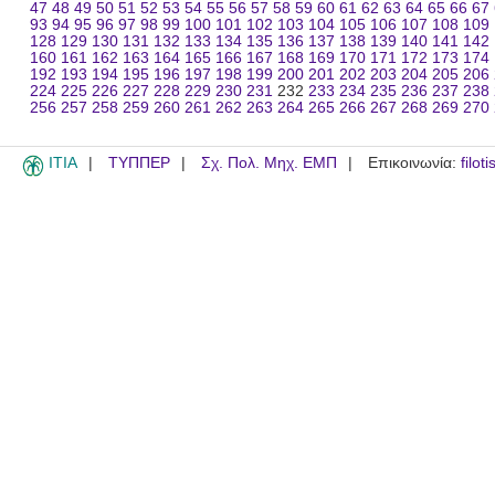
47
48
49
50
51
52
53
54
55
56
57
58
59
60
61
62
63
64
65
66
67
93
94
95
96
97
98
99
100
101
102
103
104
105
106
107
108
109
128
129
130
131
132
133
134
135
136
137
138
139
140
141
142
160
161
162
163
164
165
166
167
168
169
170
171
172
173
174
192
193
194
195
196
197
198
199
200
201
202
203
204
205
206
224
225
226
227
228
229
230
231
232
233
234
235
236
237
238
256
257
258
259
260
261
262
263
264
265
266
267
268
269
270
ITIA
ΤΥΠΠΕΡ
Σχ. Πολ. Μηχ. ΕΜΠ
Επικοινωνία:
filot