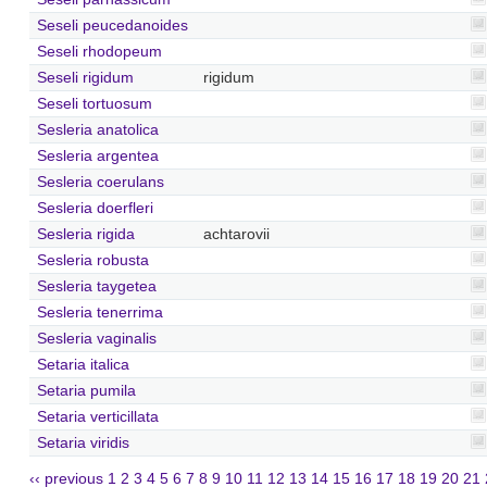
Seseli peucedanoides
Seseli rhodopeum
Seseli rigidum
rigidum
Seseli tortuosum
Sesleria anatolica
Sesleria argentea
Sesleria coerulans
Sesleria doerfleri
Sesleria rigida
achtarovii
Sesleria robusta
Sesleria taygetea
Sesleria tenerrima
Sesleria vaginalis
Setaria italica
Setaria pumila
Setaria verticillata
Setaria viridis
‹‹ previous
1
2
3
4
5
6
7
8
9
10
11
12
13
14
15
16
17
18
19
20
21