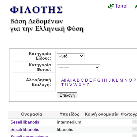
Τόποι
Κατηγορία
Είδους:
Κατηγορία
Φυτού:
Αλφαβητική
All
All
A
B
C
D
E
F
G
H
I
J
K
L
M
N
O
P
Επιλογή:
T
U
V
W
X
Y
Z
Ονομασία
Υποείδος
Κοινή ονομασία
Φωτογ
Seseli libanotis
intermedium
Seseli libanotis
libanotis
Seseli parnassicum