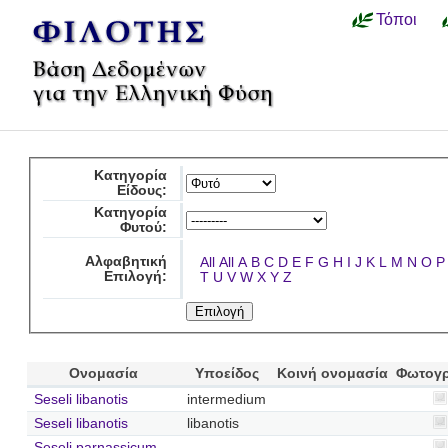
Τόποι
Κατηγορία
Είδους:
Κατηγορία
Φυτού:
Αλφαβητική
All
All
A
B
C
D
E
F
G
H
I
J
K
L
M
N
O
P
Επιλογή:
T
U
V
W
X
Y
Z
Ονομασία
Υποείδος
Κοινή ονομασία
Φωτογ
Seseli libanotis
intermedium
Seseli libanotis
libanotis
Seseli parnassicum