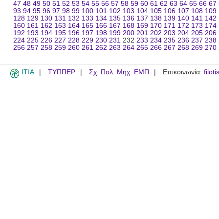
47
48
49
50
51
52
53
54
55
56
57
58
59
60
61
62
63
64
65
66
67
93
94
95
96
97
98
99
100
101
102
103
104
105
106
107
108
109
128
129
130
131
132
133
134
135
136
137
138
139
140
141
142
160
161
162
163
164
165
166
167
168
169
170
171
172
173
174
192
193
194
195
196
197
198
199
200
201
202
203
204
205
206
224
225
226
227
228
229
230
231
232
233
234
235
236
237
238
256
257
258
259
260
261
262
263
264
265
266
267
268
269
270
ITIA
ΤΥΠΠΕΡ
Σχ. Πολ. Μηχ. ΕΜΠ
Επικοινωνία:
filot