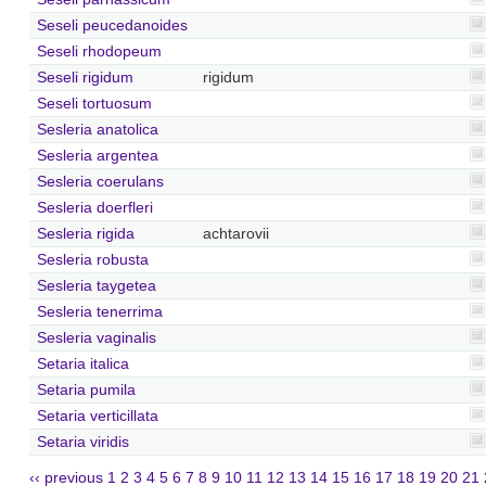
Seseli peucedanoides
Seseli rhodopeum
Seseli rigidum
rigidum
Seseli tortuosum
Sesleria anatolica
Sesleria argentea
Sesleria coerulans
Sesleria doerfleri
Sesleria rigida
achtarovii
Sesleria robusta
Sesleria taygetea
Sesleria tenerrima
Sesleria vaginalis
Setaria italica
Setaria pumila
Setaria verticillata
Setaria viridis
‹‹ previous
1
2
3
4
5
6
7
8
9
10
11
12
13
14
15
16
17
18
19
20
21