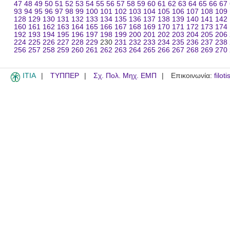
47
48
49
50
51
52
53
54
55
56
57
58
59
60
61
62
63
64
65
66
67
93
94
95
96
97
98
99
100
101
102
103
104
105
106
107
108
109
128
129
130
131
132
133
134
135
136
137
138
139
140
141
142
160
161
162
163
164
165
166
167
168
169
170
171
172
173
174
192
193
194
195
196
197
198
199
200
201
202
203
204
205
206
224
225
226
227
228
229
230
231
232
233
234
235
236
237
238
256
257
258
259
260
261
262
263
264
265
266
267
268
269
270
ITIA
ΤΥΠΠΕΡ
Σχ. Πολ. Μηχ. ΕΜΠ
Επικοινωνία:
filot