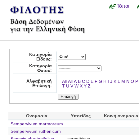
Τόποι
Κατηγορία
Είδους:
Κατηγορία
Φυτού:
Αλφαβητική
All
All
A
B
C
D
E
F
G
H
I
J
K
L
M
N
O
P
Επιλογή:
T
U
V
W
X
Y
Z
Ονομασία
Υποείδος
Κοινή ονομασία
Sempervivum marmoreum
Sempervivum ruthenicum
Senecio abrotanifolius
carpathicus