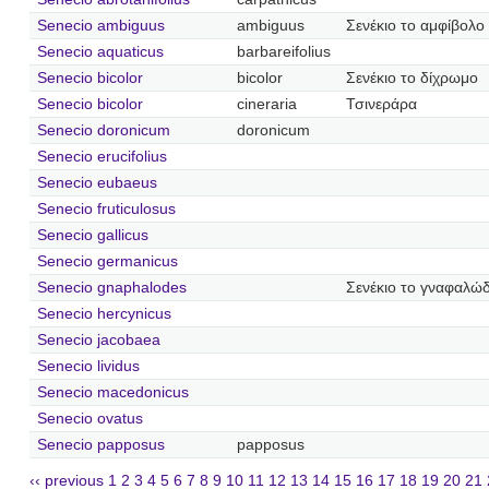
Senecio ambiguus
ambiguus
Σενέκιο το αμφίβολο
Senecio aquaticus
barbareifolius
Senecio bicolor
bicolor
Σενέκιο το δίχρωμο
Senecio bicolor
cineraria
Τσινεράρα
Senecio doronicum
doronicum
Senecio erucifolius
Senecio eubaeus
Senecio fruticulosus
Senecio gallicus
Senecio germanicus
Senecio gnaphalodes
Σενέκιο το γναφαλώ
Senecio hercynicus
Senecio jacobaea
Senecio lividus
Senecio macedonicus
Senecio ovatus
Senecio papposus
papposus
‹‹ previous
1
2
3
4
5
6
7
8
9
10
11
12
13
14
15
16
17
18
19
20
21