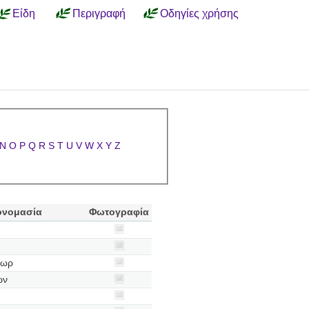
Είδη
Περιγραφή
Οδηγίες χρήσης
N
O
P
Q
R
S
T
U
V
W
X
Y
Z
ονομασία
Φωτογραφία
νωρ
ων