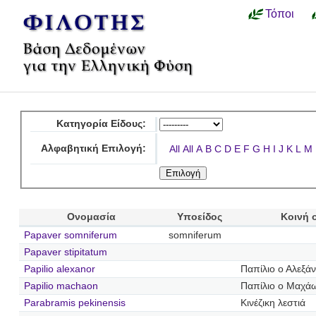
Τόποι
Κατηγορία Είδους:
Αλφαβητική Επιλογή:
All
All
A
B
C
D
E
F
G
H
I
J
K
L
M
Ονομασία
Υποείδος
Κοινή 
Papaver somniferum
somniferum
Papaver stipitatum
Papilio alexanor
Παπίλιο ο Αλεξά
Papilio machaon
Παπίλιο ο Μαχά
Parabramis pekinensis
Κινέζικη λεστιά