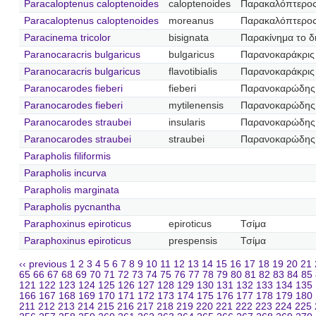
Paracaloptenus caloptenoides
caloptenoides
Παρακαλόπτερος
Paracaloptenus caloptenoides
moreanus
Παρακαλόπτερο
Paracinema tricolor
bisignata
Παρακίνημα το 
Paranocaracris bulgaricus
bulgaricus
Παρανοκαράκρις
Paranocaracris bulgaricus
flavotibialis
Παρανοκαράκρις 
Paranocarodes fieberi
fieberi
Παρανοκαρώδης 
Paranocarodes fieberi
mytilenensis
Παρανοκαρώδης 
Paranocarodes straubei
insularis
Παρανοκαρώδης 
Paranocarodes straubei
straubei
Παρανοκαρώδης 
Parapholis filiformis
Parapholis incurva
Parapholis marginata
Parapholis pycnantha
Paraphoxinus epiroticus
epiroticus
Τσίμα
Paraphoxinus epiroticus
prespensis
Τσίμα
‹‹ previous
1
2
3
4
5
6
7
8
9
10
11
12
13
14
15
16
17
18
19
20
21
65
66
67
68
69
70
71
72
73
74
75
76
77
78
79
80
81
82
83
84
85
121
122
123
124
125
126
127
128
129
130
131
132
133
134
135
166
167
168
169
170
171
172
173
174
175
176
177
178
179
180
211
212
213
214
215
216
217
218
219
220
221
222
223
224
225