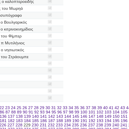
 ο καλοπτεροειδής
ς του Μωρηά
δισυπόγραφο
 ο Βουλγαρικός
ο κιτρινοκνημίδιος
του Φίμπερ
π Μυτιλήνιος
ο νησιωτικός
του Στράουμπε
22
23
24
25
26
27
28
29
30
31
32
33
34
35
36
37
38
39
40
41
42
43
4
86
87
88
89
90
91
92
93
94
95
96
97
98
99
100
101
102
103
104
105
136
137
138
139
140
141
142
143
144
145
146
147
148
149
150
151
181
182
183
184
185
186
187
188
189
190
191
192
193
194
195
196
226
227
228
229
230
231
232
233
234
235
236
237
238
239
240
241