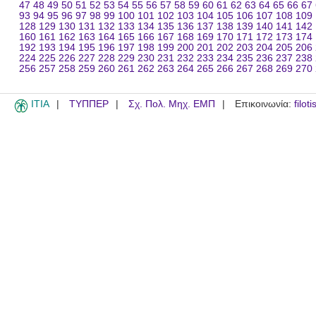
47
48
49
50
51
52
53
54
55
56
57
58
59
60
61
62
63
64
65
66
67
93
94
95
96
97
98
99
100
101
102
103
104
105
106
107
108
109
128
129
130
131
132
133
134
135
136
137
138
139
140
141
142
160
161
162
163
164
165
166
167
168
169
170
171
172
173
174
192
193
194
195
196
197
198
199
200
201
202
203
204
205
206
224
225
226
227
228
229
230
231
232
233
234
235
236
237
238
256
257
258
259
260
261
262
263
264
265
266
267
268
269
270
ITIA
ΤΥΠΠΕΡ
Σχ. Πολ. Μηχ. ΕΜΠ
Επικοινωνία:
filot