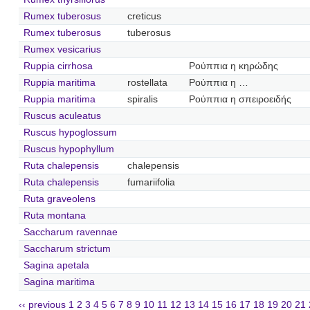
Rumex tuberosus
creticus
Rumex tuberosus
tuberosus
Rumex vesicarius
Ruppia cirrhosa
Ρούππια η κηρώδης
Ruppia maritima
rostellata
Ρούππια η …
Ruppia maritima
spiralis
Ρούππια η σπειροειδής
Ruscus aculeatus
Ruscus hypoglossum
Ruscus hypophyllum
Ruta chalepensis
chalepensis
Ruta chalepensis
fumariifolia
Ruta graveolens
Ruta montana
Saccharum ravennae
Saccharum strictum
Sagina apetala
Sagina maritima
‹‹ previous
1
2
3
4
5
6
7
8
9
10
11
12
13
14
15
16
17
18
19
20
21