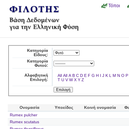
Τόποι
Κατηγορία
Είδους:
Κατηγορία
Φυτού:
Αλφαβητική
All
All
A
B
C
D
E
F
G
H
I
J
K
L
M
N
O
P
Επιλογή:
T
U
V
W
X
Y
Z
Ονομασία
Υποείδος
Κοινή ονομασία
Φ
Rumex pulcher
Rumex scutatus
Rumex thyrsiflorus