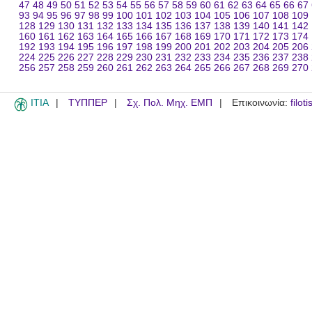
47
48
49
50
51
52
53
54
55
56
57
58
59
60
61
62
63
64
65
66
67
93
94
95
96
97
98
99
100
101
102
103
104
105
106
107
108
109
128
129
130
131
132
133
134
135
136
137
138
139
140
141
142
160
161
162
163
164
165
166
167
168
169
170
171
172
173
174
192
193
194
195
196
197
198
199
200
201
202
203
204
205
206
224
225
226
227
228
229
230
231
232
233
234
235
236
237
238
256
257
258
259
260
261
262
263
264
265
266
267
268
269
270
ITIA
ΤΥΠΠΕΡ
Σχ. Πολ. Μηχ. ΕΜΠ
Επικοινωνία:
filot