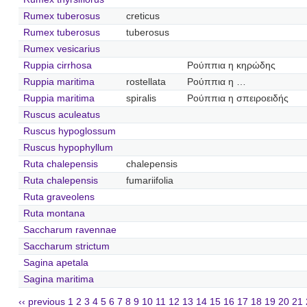
Rumex tuberosus
creticus
Rumex tuberosus
tuberosus
Rumex vesicarius
Ruppia cirrhosa
Ρούππια η κηρώδης
Ruppia maritima
rostellata
Ρούππια η …
Ruppia maritima
spiralis
Ρούππια η σπειροειδής
Ruscus aculeatus
Ruscus hypoglossum
Ruscus hypophyllum
Ruta chalepensis
chalepensis
Ruta chalepensis
fumariifolia
Ruta graveolens
Ruta montana
Saccharum ravennae
Saccharum strictum
Sagina apetala
Sagina maritima
‹‹ previous
1
2
3
4
5
6
7
8
9
10
11
12
13
14
15
16
17
18
19
20
21