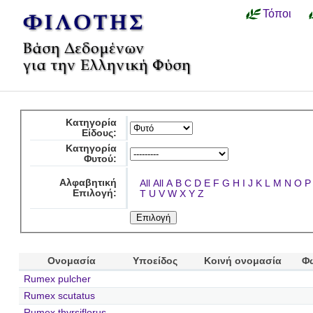
Τόποι
Κατηγορία
Είδους:
Κατηγορία
Φυτού:
Αλφαβητική
All
All
A
B
C
D
E
F
G
H
I
J
K
L
M
N
O
P
Επιλογή:
T
U
V
W
X
Y
Z
Ονομασία
Υποείδος
Κοινή ονομασία
Φ
Rumex pulcher
Rumex scutatus
Rumex thyrsiflorus