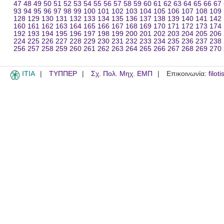
47
48
49
50
51
52
53
54
55
56
57
58
59
60
61
62
63
64
65
66
67
93
94
95
96
97
98
99
100
101
102
103
104
105
106
107
108
109
128
129
130
131
132
133
134
135
136
137
138
139
140
141
142
160
161
162
163
164
165
166
167
168
169
170
171
172
173
174
192
193
194
195
196
197
198
199
200
201
202
203
204
205
206
224
225
226
227
228
229
230
231
232
233
234
235
236
237
238
256
257
258
259
260
261
262
263
264
265
266
267
268
269
270
ITIA
ΤΥΠΠΕΡ
Σχ. Πολ. Μηχ. ΕΜΠ
Επικοινωνία:
filot