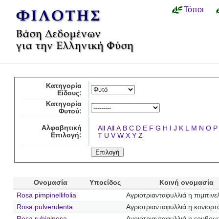
Τόποι
Κατηγορία
Είδους:
Κατηγορία
Φυτού:
Αλφαβητική
All
All
A
B
C
D
E
F
G
H
I
J
K
L
M
N
O
P
Επιλογή:
T
U
V
W
X
Y
Z
Ονομασία
Υποείδος
Κοινή ονομασία
Rosa pimpinellifolia
Αγριοτριανταφυλλιά η πιμπιν
Rosa pulverulenta
Αγριοτριανταφυλλιά η κονιορτ
Rosa rubiginosa
Αγριοτριανταφυλλιά η ερυθρ