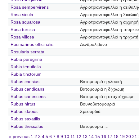
Rosa sempervirens
Αγριοτριανταφυλλιά η αειθαλή
Rosa sicula
Αγριοτριανταφυλλιά η Σικελική
Rosa squarosa
Αγριοτριανταφυλλιά η αιχμηρή
Rosa turcica
Αγριοτριανταφυλλιά η τουρκικ
Rosa villosa
Αγριοτριανταφυλλιά η τριχωτή
Rosmarinus officinalis
Δενδρολίβανο
Rosularia serrata
Rubia peregrina
Rubia tenuifolia
Rubia tinctorum
Rubus caesius
Βατομουριά η γλαυκή
Rubus candicans
Βατομουριά η δίχρωμη
Rubus canescens
Βατομουριά η σταχτόχρωμη
Rubus hirtus
Βουνοβατομουριά
Rubus idaeus
Σμεουρδιά
Rubus saxatilis
Rubus thessalus
Βατομουριά …
‹‹ previous
1
2
3
4
5
6
7
8
9
10
11
12
13
14
15
16
17
18
19
20
21