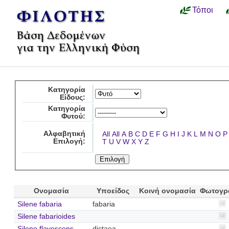
Τόποι
Κατηγορία
Είδους:
Κατηγορία
Φυτού:
Αλφαβητική
All
All
A
B
C
D
E
F
G
H
I
J
K
L
M
N
O
P
Επιλογή:
T
U
V
W
X
Y
Z
Ονομασία
Υποείδος
Κοινή ονομασία
Φωτογρ
Silene fabaria
fabaria
Silene fabarioides
Silene flavescens
dictaea