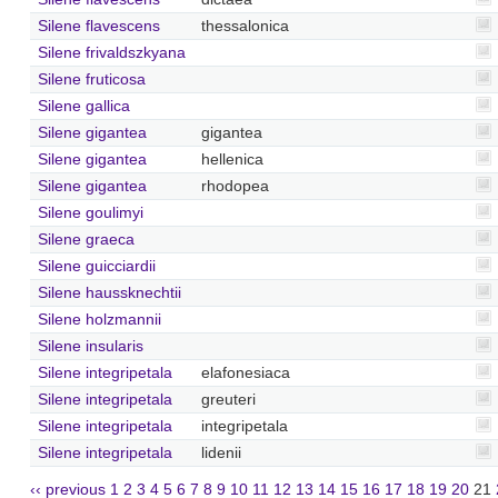
Silene flavescens
thessalonica
Silene frivaldszkyana
Silene fruticosa
Silene gallica
Silene gigantea
gigantea
Silene gigantea
hellenica
Silene gigantea
rhodopea
Silene goulimyi
Silene graeca
Silene guicciardii
Silene haussknechtii
Silene holzmannii
Silene insularis
Silene integripetala
elafonesiaca
Silene integripetala
greuteri
Silene integripetala
integripetala
Silene integripetala
lidenii
‹‹ previous
1
2
3
4
5
6
7
8
9
10
11
12
13
14
15
16
17
18
19
20
21