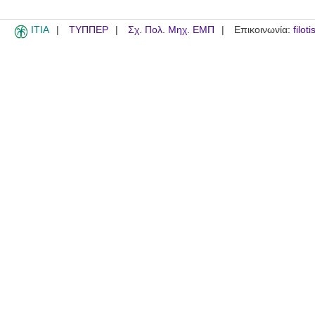
ITIA
ΤΥΠΠΕΡ
Σχ. Πολ. Μηχ. ΕΜΠ
Επικοινωνία:
filot