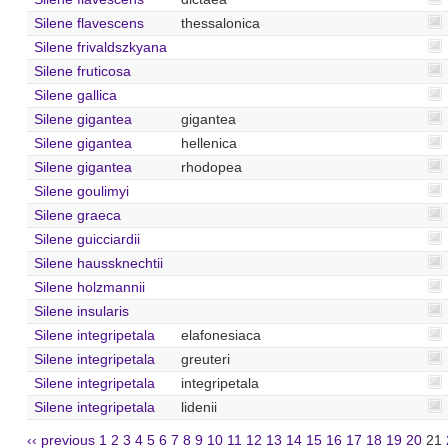
Silene flavescens
thessalonica
Silene frivaldszkyana
Silene fruticosa
Silene gallica
Silene gigantea
gigantea
Silene gigantea
hellenica
Silene gigantea
rhodopea
Silene goulimyi
Silene graeca
Silene guicciardii
Silene haussknechtii
Silene holzmannii
Silene insularis
Silene integripetala
elafonesiaca
Silene integripetala
greuteri
Silene integripetala
integripetala
Silene integripetala
lidenii
‹‹ previous
1
2
3
4
5
6
7
8
9
10
11
12
13
14
15
16
17
18
19
20
21