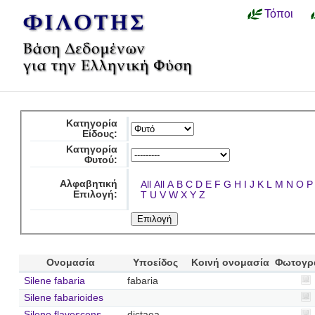
Τόποι
Κατηγορία
Είδους:
Κατηγορία
Φυτού:
Αλφαβητική
All
All
A
B
C
D
E
F
G
H
I
J
K
L
M
N
O
P
Επιλογή:
T
U
V
W
X
Y
Z
Ονομασία
Υποείδος
Κοινή ονομασία
Φωτογρ
Silene fabaria
fabaria
Silene fabarioides
Silene flavescens
dictaea