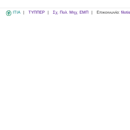
ITIA
ΤΥΠΠΕΡ
Σχ. Πολ. Μηχ. ΕΜΠ
Επικοινωνία:
filot