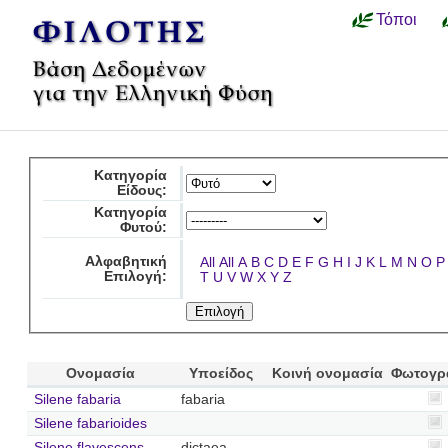
Τόποι
Κατηγορία
Είδους:
Κατηγορία
Φυτού:
Αλφαβητική
All
All
A
B
C
D
E
F
G
H
I
J
K
L
M
N
O
P
Επιλογή:
T
U
V
W
X
Y
Z
Ονομασία
Υποείδος
Κοινή ονομασία
Φωτογρ
Silene fabaria
fabaria
Silene fabarioides
Silene flavescens
dictaea