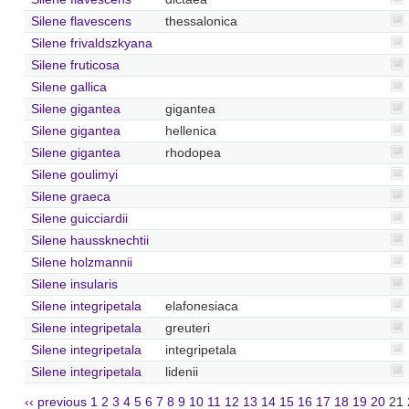
Silene flavescens
thessalonica
Silene frivaldszkyana
Silene fruticosa
Silene gallica
Silene gigantea
gigantea
Silene gigantea
hellenica
Silene gigantea
rhodopea
Silene goulimyi
Silene graeca
Silene guicciardii
Silene haussknechtii
Silene holzmannii
Silene insularis
Silene integripetala
elafonesiaca
Silene integripetala
greuteri
Silene integripetala
integripetala
Silene integripetala
lidenii
‹‹ previous
1
2
3
4
5
6
7
8
9
10
11
12
13
14
15
16
17
18
19
20
21