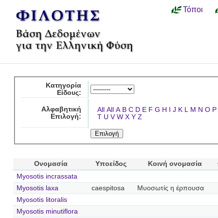
Τόποι
Κατηγορία
Είδους:
Αλφαβητική
All
All
A
B
C
D
E
F
G
H
I
J
K
L
M
N
O
P
Επιλογή:
T
U
V
W
X
Y
Z
Ονομασία
Υποείδος
Κοινή ονομασία
Myosotis incrassata
Myosotis laxa
caespitosa
Μυοσωτίς η έρπουσα
Myosotis litoralis
Myosotis minutiflora