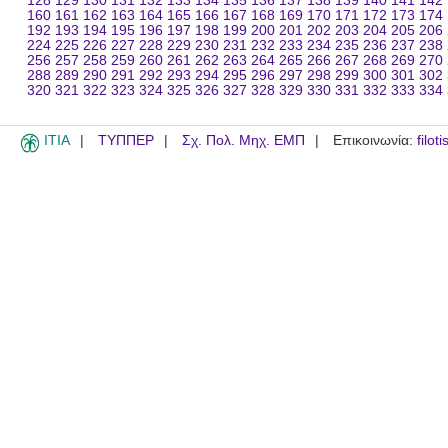
128
129
130
131
132
133
134
135
136
137
138
139
140
141
142
160
161
162
163
164
165
166
167
168
169
170
171
172
173
174
192
193
194
195
196
197
198
199
200
201
202
203
204
205
206
224
225
226
227
228
229
230
231
232
233
234
235
236
237
238
256
257
258
259
260
261
262
263
264
265
266
267
268
269
270
288
289
290
291
292
293
294
295
296
297
298
299
300
301
302
320
321
322
323
324
325
326
327
328
329
330
331
332
333
334
ITIA
ΤΥΠΠΕΡ
Σχ. Πολ. Μηχ. ΕΜΠ
Επικοινωνία:
filot