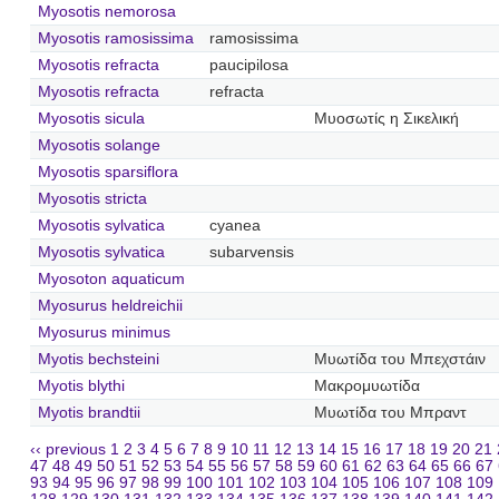
Myosotis nemorosa
Myosotis ramosissima
ramosissima
Myosotis refracta
paucipilosa
Myosotis refracta
refracta
Myosotis sicula
Μυοσωτίς η Σικελική
Myosotis solange
Myosotis sparsiflora
Myosotis stricta
Myosotis sylvatica
cyanea
Myosotis sylvatica
subarvensis
Myosoton aquaticum
Myosurus heldreichii
Myosurus minimus
Myotis bechsteini
Μυωτίδα του Μπεχστάιν
Myotis blythi
Μακρομυωτίδα
Myotis brandtii
Μυωτίδα του Μπραντ
‹‹ previous
1
2
3
4
5
6
7
8
9
10
11
12
13
14
15
16
17
18
19
20
21
47
48
49
50
51
52
53
54
55
56
57
58
59
60
61
62
63
64
65
66
67
93
94
95
96
97
98
99
100
101
102
103
104
105
106
107
108
109