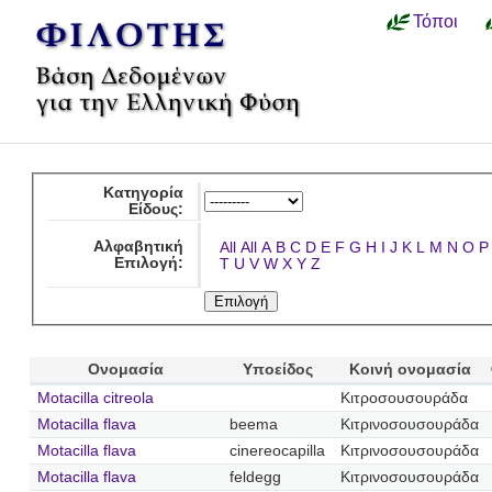
Τόποι
Κατηγορία
Είδους:
Αλφαβητική
All
All
A
B
C
D
E
F
G
H
I
J
K
L
M
N
O
P
Επιλογή:
T
U
V
W
X
Y
Z
Ονομασία
Υποείδος
Κοινή ονομασία
Motacilla citreola
Κιτροσουσουράδα
Motacilla flava
beema
Κιτρινοσουσουράδα
Motacilla flava
cinereocapilla
Κιτρινοσουσουράδα
Motacilla flava
feldegg
Κιτρινοσουσουράδα