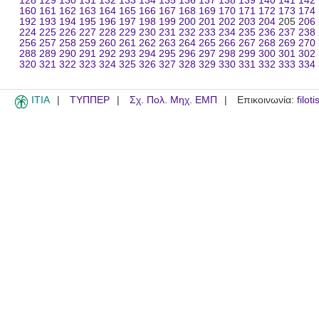
128
129
130
131
132
133
134
135
136
137
138
139
140
141
142
160
161
162
163
164
165
166
167
168
169
170
171
172
173
174
192
193
194
195
196
197
198
199
200
201
202
203
204
205
206
224
225
226
227
228
229
230
231
232
233
234
235
236
237
238
256
257
258
259
260
261
262
263
264
265
266
267
268
269
270
288
289
290
291
292
293
294
295
296
297
298
299
300
301
302
320
321
322
323
324
325
326
327
328
329
330
331
332
333
334
ITIA
ΤΥΠΠΕΡ
Σχ. Πολ. Μηχ. ΕΜΠ
Επικοινωνία:
filot