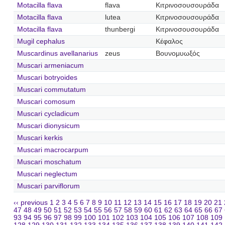
Motacilla flava
flava
Κιτρινοσουσουράδα
Motacilla flava
lutea
Κιτρινοσουσουράδα
Motacilla flava
thunbergi
Κιτρινοσουσουράδα
Mugil cephalus
Κέφαλος
Muscardinus avellanarius
zeus
Βουνομυωξός
Muscari armeniacum
Muscari botryoides
Muscari commutatum
Muscari comosum
Muscari cycladicum
Muscari dionysicum
Muscari kerkis
Muscari macrocarpum
Muscari moschatum
Muscari neglectum
Muscari parviflorum
‹‹ previous
1
2
3
4
5
6
7
8
9
10
11
12
13
14
15
16
17
18
19
20
21
47
48
49
50
51
52
53
54
55
56
57
58
59
60
61
62
63
64
65
66
67
93
94
95
96
97
98
99
100
101
102
103
104
105
106
107
108
109