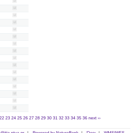
22
23
24
25
26
27
28
29
30
31
32
33
34
35
36
next ››
is@itia.ntua.gr
Powered by NatureBank
Όροι
WMS/WFS