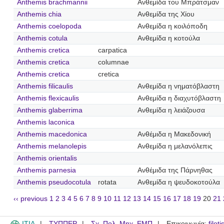
Anthemis brachmannii
Ανθεμίδα του Μπράτσμαν
Anthemis chia
Ανθεμίδα της Χίου
Anthemis coelopoda
Ανθεμίδα η κοιλόποδη
Anthemis cotula
Ανθεμίδα η κοτούλα
Anthemis cretica
carpatica
Anthemis cretica
columnae
Anthemis cretica
cretica
Anthemis filicaulis
Ανθεμίδα η νηματόβλαστη
Anthemis flexicaulis
Ανθεμίδα η διαχυτόβλαστη
Anthemis glaberrima
Ανθεμίδα η λειάζουσα
Anthemis laconica
Anthemis macedonica
Ανθέμιδα η Μακεδονική
Anthemis melanolepis
Ανθεμίδα η μελανόλεπις
Anthemis orientalis
Anthemis parnesia
Ανθέμιδα της Πάρνηθας
Anthemis pseudocotula
rotata
Ανθεμίδα η ψευδοκοτούλα
‹‹ previous
1
2
3
4
5
6
7
8
9
10
11
12
13
14
15
16
17
18
19
20
21
ITIA
ΤΥΠΠΕΡ
Σχ. Πολ. Μηχ. ΕΜΠ
Επικοινωνία:
filot