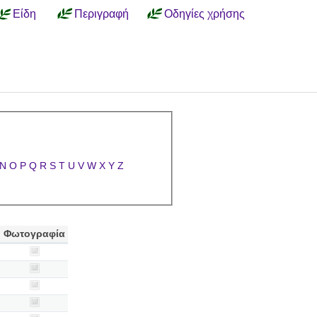
Είδη
Περιγραφή
Οδηγίες χρήσης
N
O
P
Q
R
S
T
U
V
W
X
Y
Z
Φωτογραφία