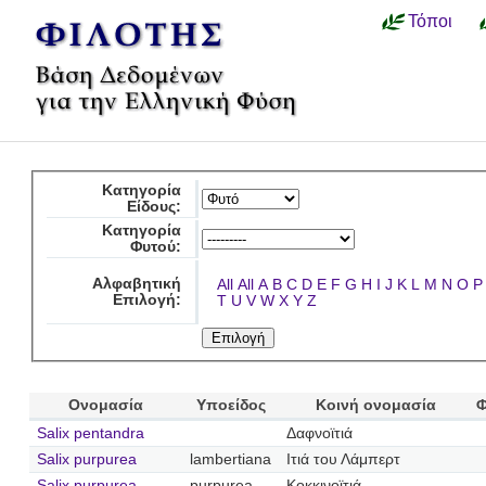
Τόποι
Κατηγορία
Είδους:
Κατηγορία
Φυτού:
Αλφαβητική
All
All
A
B
C
D
E
F
G
H
I
J
K
L
M
N
O
P
Επιλογή:
T
U
V
W
X
Y
Z
Ονομασία
Υποείδος
Κοινή ονομασία
Φ
Salix pentandra
Δαφνοϊτιά
Salix purpurea
lambertiana
Ιτιά του Λάμπερτ
Salix purpurea
purpurea
Κοκκινοϊτιά