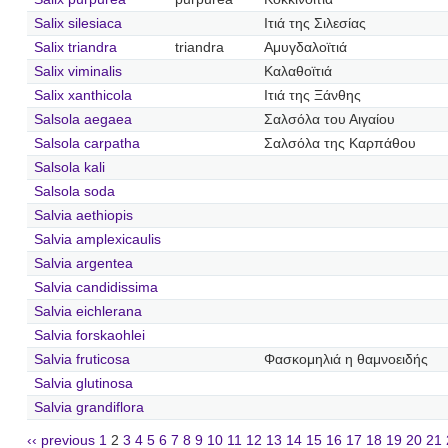
Salix silesiaca
Ιτιά της Σιλεσίας
Salix triandra
triandra
Αμυγδαλοϊτιά
Salix viminalis
Καλαθοϊτιά
Salix xanthicola
Ιτιά της Ξάνθης
Salsola aegaea
Σαλσόλα του Αιγαίου
Salsola carpatha
Σαλσόλα της Καρπάθου
Salsola kali
Salsola soda
Salvia aethiopis
Salvia amplexicaulis
Salvia argentea
Salvia candidissima
Salvia eichlerana
Salvia forskaohlei
Salvia fruticosa
Φασκομηλιά η θαμνοειδής
Salvia glutinosa
Salvia grandiflora
‹‹ previous
1
2
3
4
5
6
7
8
9
10
11
12
13
14
15
16
17
18
19
20
21