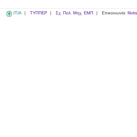
ITIA
ΤΥΠΠΕΡ
Σχ. Πολ. Μηχ. ΕΜΠ
Επικοινωνία:
filot