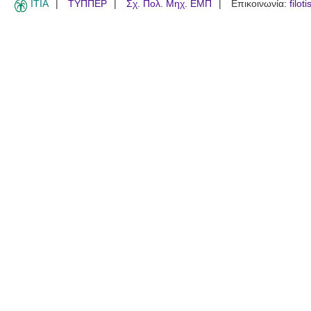
ITIA
ΤΥΠΠΕΡ
Σχ. Πολ. Μηχ. ΕΜΠ
Επικοινωνία:
filot