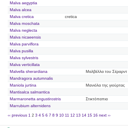
Malva aegyptia
Malva alcea
Malva cretica
cretica
Malva moschata
Malva neglecta
Malva nicaeensis
Malva parviflora
Malva pusilla
Malva sylvestris
Malva verticillata
Malvella sherardiana
Μαλβέλλα του Σέραρντ
Mandragora autumnalis
Maniola jurtina
Μανιόλα της γιούρτας
Mantisalca salmantica
Marmaronetta angustirostris
Στικτόπαπια
Marrubium alternidens
‹‹ previous
1
2
3
4
5
6
7
8
9
10
11
12
13
14
15
16
next ››