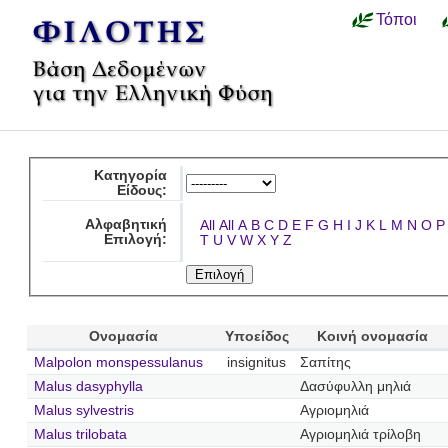
Τόποι
Κατηγορία
Είδους:
Αλφαβητική
All
All
A
B
C
D
E
F
G
H
I
J
K
L
M
N
O
P
Επιλογή:
T
U
V
W
X
Y
Z
Ονομασία
Υποείδος
Κοινή ονομασία
Malpolon monspessulanus
insignitus
Σαπίτης
Malus dasyphylla
Δασύφυλλη μηλιά
Malus sylvestris
Αγριομηλιά
Malus trilobata
Αγριομηλιά τρίλοβη