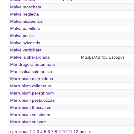
Malva moschata
Malva neglecta
Malva nicaeensis
Malva parviflora
Malva pusilla
Malva sylvestris
Malva verticillata
Malvella sherardiana
Μαλβέλλα του Σέραρντ
Mandragora autumnalis
Mantisalca salmantica
Marrubium alternidens
Marrubium cylleneum
Marrubium peregrinum
Marrubium pestalozzae
Marrubium thessalum
Marrubium velutinum
Marrubium vulgare
‹‹ previous
1
2
3
4
5
6
7
8
9
10
11
12
next ››