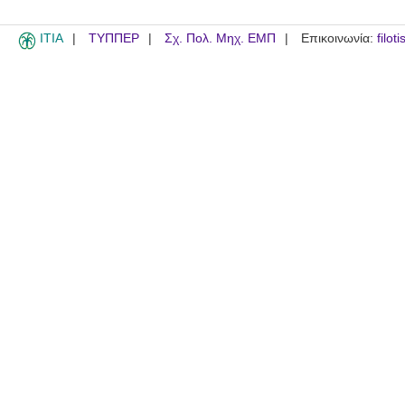
ITIA
ΤΥΠΠΕΡ
Σχ. Πολ. Μηχ. ΕΜΠ
Επικοινωνία:
filot