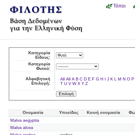
Τόποι
Κατηγορία
Είδους:
Κατηγορία
Φυτού:
Αλφαβητική
All
All
A
B
C
D
E
F
G
H
I
J
K
L
M
N
O
P
Επιλογή:
T
U
V
W
X
Y
Z
Ονομασία
Υποείδος
Κοινή ονομασία
Φω
Malva aegyptia
Malva alcea
Malva cretica
cretica