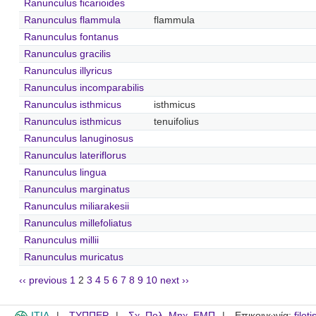
Ranunculus ficarioides
Ranunculus flammula
flammula
Ranunculus fontanus
Ranunculus gracilis
Ranunculus illyricus
Ranunculus incomparabilis
Ranunculus isthmicus
isthmicus
Ranunculus isthmicus
tenuifolius
Ranunculus lanuginosus
Ranunculus lateriflorus
Ranunculus lingua
Ranunculus marginatus
Ranunculus miliarakesii
Ranunculus millefoliatus
Ranunculus millii
Ranunculus muricatus
‹‹ previous
1
2
3
4
5
6
7
8
9
10
next ››
ITIA
ΤΥΠΠΕΡ
Σχ. Πολ. Μηχ. ΕΜΠ
Επικοινωνία:
filot