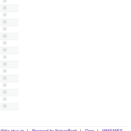
is@itia.ntua.gr
Powered by NatureBank
Όροι
WMS/WFS