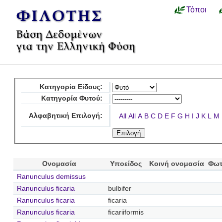
Τόποι
Κατηγορία Είδους:
Κατηγορία Φυτού:
Αλφαβητική Επιλογή:
All
All
A
B
C
D
E
F
G
H
I
J
K
L
M
Ονομασία
Υποείδος
Κοινή ονομασία
Φωτ
Ranunculus demissus
Ranunculus ficaria
bulbifer
Ranunculus ficaria
ficaria
Ranunculus ficaria
ficariiformis