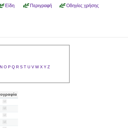
Είδη
Περιγραφή
Οδηγίες χρήσης
N
O
P
Q
R
S
T
U
V
W
X
Y
Z
ογραφία