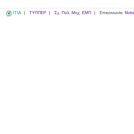
ITIA
ΤΥΠΠΕΡ
Σχ. Πολ. Μηχ. ΕΜΠ
Επικοινωνία:
filot