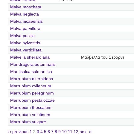
Malva moschata
Malva neglecta
Malva nicaeensis
Malva parviflora
Malva pusilla
Malva sylvestris
Malva verticillata
Malvella sherardiana
Μαλβέλλα του Σέραρντ
Mandragora autumnalis
Mantisalca salmantica
Marrubium alternidens
Marrubium cylleneum
Marrubium peregrinum
Marrubium pestalozzae
Marrubium thessalum
Marrubium velutinum
Marrubium vulgare
‹‹ previous
1
2
3
4
5
6
7
8
9
10
11
12
next ››