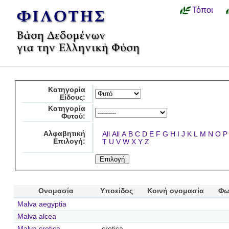
Τόποι
Κατηγορία
Είδους:
Κατηγορία
Φυτού:
Αλφαβητική
All
All
A
B
C
D
E
F
G
H
I
J
K
L
M
N
O
P
Επιλογή:
T
U
V
W
X
Y
Z
Ονομασία
Υποείδος
Κοινή ονομασία
Φω
Malva aegyptia
Malva alcea
Malva cretica
cretica