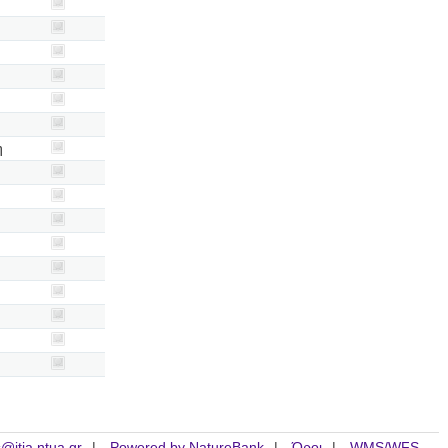
η
is@itia.ntua.gr
Powered by NatureBank
Όροι
WMS/WFS