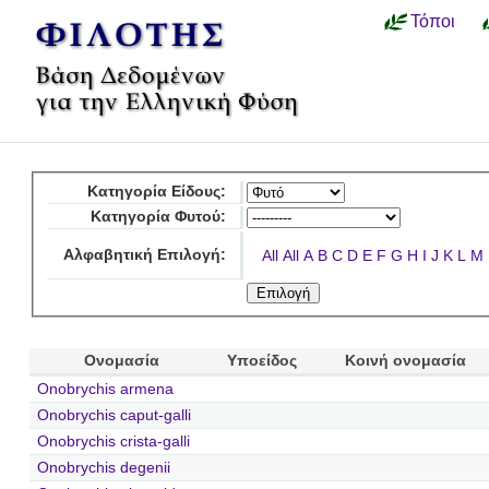
Τόποι
Κατηγορία Είδους:
Κατηγορία Φυτού:
Αλφαβητική Επιλογή:
All
All
A
B
C
D
E
F
G
H
I
J
K
L
M
Ονομασία
Υποείδος
Κοινή ονομασία
Onobrychis armena
Onobrychis caput-galli
Onobrychis crista-galli
Onobrychis degenii