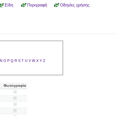
Είδη
Περιγραφή
Οδηγίες χρήσης
N
O
P
Q
R
S
T
U
V
W
X
Y
Z
Φωτογραφία