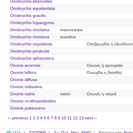
Onobrychis ebenoides
Onobrychis equidentata
Onobrychis gracilis
Onobrychis hypargyrea
Onobrychis montana
macrocarpa
Onobrychis montana
scardica
Onobrychis oxyodonta
Ονοβρυχίδα η οξυόδοντ
Onobrychis pindicola
Onobrychis sphaciotica
Ononis arvensis
Ονωνίς η αρουραία
Ononis biflora
Ονωχίδα η διανθής
Ononis diffusa
Ononis mitissima
Ononis natrix
natrix
Ονωνίς η νάτριξ
Ononis ornithopodioides
Ononis pubescens
‹‹ previous
1
2
3
4
5
6
7
8
9
10
11
12
13
next ››
ITIA
ΤΥΠΠΕΡ
Σχ. Πολ. Μηχ. ΕΜΠ
Επικοινωνία:
filot